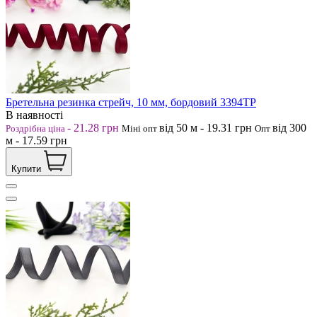
Бретельна резинка стрейч, 10 мм, бордовий 3394ТР
В наявності
-
21.28
грн
від 50
м
-
19.31
грн
від 300
Роздрібна ціна
Міні опт
Опт
м
-
17.59
грн
Купити