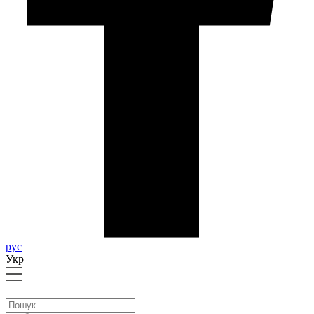
рус
Укр