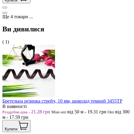
Купити
Ще
4
товари
...
Ви дивилися
( 1)
Бретельна резинка стрейч, 10 мм, шоколад темний 3455ТР
В наявності
-
21.28
грн
від 50
м
-
19.31
грн
від 300
Роздрібна ціна
Міні опт
Опт
м
-
17.59
грн
Купити