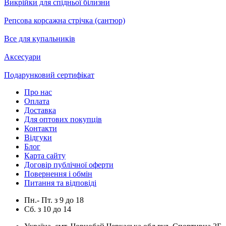
Викрійки для спідньої білизни
Репсова корсажна стрічка (сантюр)
Все для купальників
Аксесуари
Подарунковий сертифікат
Про нас
Оплата
Доставка
Для оптових покупців
Контакти
Відгуки
Блог
Карта сайту
Договір публічної оферти
Повернення і обмін
Питання та відповіді
Пн.- Пт.
з
9
до
18
Сб.
з
10
до
14