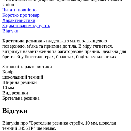
Union
Читати повністю
Коротко про товар
Характеристики
З цим товаром купують
Відгуки
Бретельна резинка -
гладенька з матово-глянцевою
поверхнею, м’яка та приємна до тіла. В міру тягнеться,
витримує навантаження та багаторазове прання. Ідеальна для
бретелей у бюстгальтерах, бралетах, боді та купальниках.
Загальні характеристики
Колір
шоколадний темний
Ширина резинки
10 мм
Вид резинки
Бретельна резинка
Відгуки
Відгуків про "Бретельна резинка стрейч, 10 мм, шоколад
темний 3455ТР" ще немає.