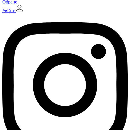
Обране
Увійти