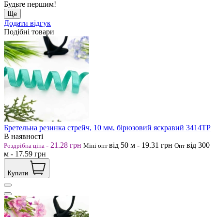
Будьте першим!
Ще
Додати відгук
Подібні товари
Бретельна резинка стрейч, 10 мм, бірюзовий яскравий 3414ТР
В наявності
-
21.28
грн
від 50
м
-
19.31
грн
від 300
Роздрібна ціна
Міні опт
Опт
м
-
17.59
грн
Купити