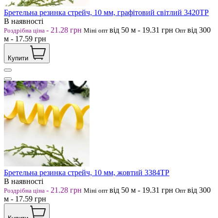
Бретельна резинка стрейч, 10 мм, графітовий світлий 3420ТР
В наявності
-
21.28
грн
від 50
м
-
19.31
грн
від 300
Роздрібна ціна
Міні опт
Опт
м
-
17.59
грн
Купити
Бретельна резинка стрейч, 10 мм, жовтий 3384ТР
В наявності
-
21.28
грн
від 50
м
-
19.31
грн
від 300
Роздрібна ціна
Міні опт
Опт
м
-
17.59
грн