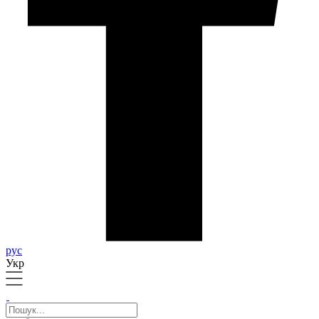
рус
Укр