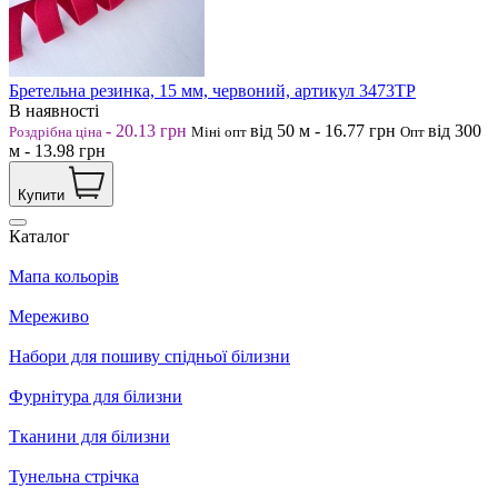
Бретельна резинка, 15 мм, червоний, артикул 3473ТР
В наявності
-
20.13
грн
від 50
м
-
16.77
грн
від 300
Роздрібна ціна
Міні опт
Опт
м
-
13.98
грн
Купити
Каталог
Мапа кольорів
Мереживо
Набори для пошиву спідньої білизни
Фурнітура для білизни
Тканини для білизни
Тунельна стрічка