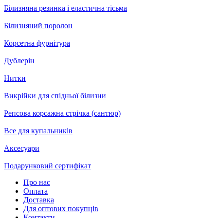
Білизняна резинка і еластична тісьма
Білизняний поролон
Корсетна фурнітура
Дублерін
Нитки
Викрійки для спідньої білизни
Репсова корсажна стрічка (сантюр)
Все для купальників
Аксесуари
Подарунковий сертифікат
Про нас
Оплата
Доставка
Для оптових покупців
Контакти