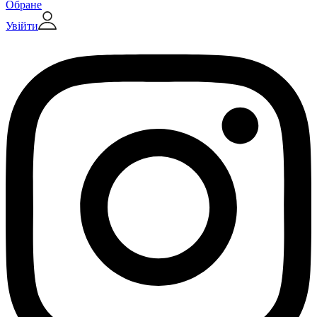
Обране
Увійти