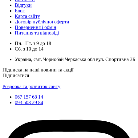
Відгуки
Блог
Карта сайту
Договір публічної оферти
Повернення і обмін
Питання та відповіді
Пн.- Пт.
з
9
до
18
Сб.
з
10
до
14
Україна, смт. Чорнобай Черкаська обл вул. Спортивна 3Б
Підписка на наші новини та акції
Підписатися
Розробка та розвиток сайту
067 157 68 14
093 508 29 84