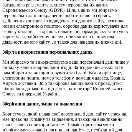
Загального регламенту захисту персональних даних
Європейського Союзу (GDPR). Цілі, в яких ми збираємо
персональні дані: покращення роботи нашого сервісу,
здійснення контактів з відвідувачами даного сайту, розсилка
новин електронною поштою, обробка даних користувачів для
сервісу онлайн — торгівлі, надання інформації, яку запитував
користувач, здійснення послуг, пов'язаних з напрямком
діяльності даного сайту, , а також для наведених нижче дій.
Збір та використання персональних даних
Ми збираємо та використовуємо ваші персональні дані лише у
випадку вашої добровільної згоди. За згодою ви дозволяєте
нам збирати та використовувати такі дані: ім'я та прізвище,
електронна пошта, номер телефону, домашня адреса, Країна,
Адреса доставки. Збір та обробка ваших даних проводиться
відповідно до законів, що діють на території Європейського
Союзу та в державі України.
Зберігання даних, зміна та видалення
Користувач, який надав свої персональні дані сайту ventex.ua,
має право на їх зміну та видалення, а також на відкликання
своєї згоди з їх використанням. Термін, протягом якого
зберігатимуться ваші персональні дані: час, необхідний для