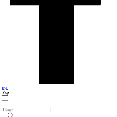
рус
Укр