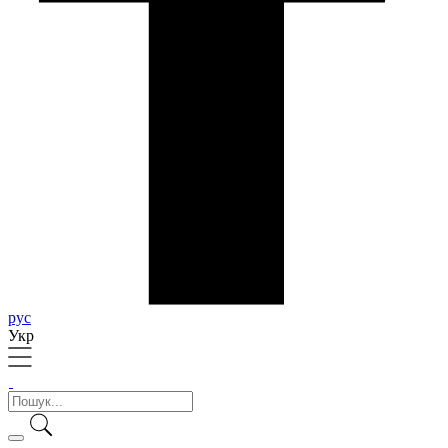
рус
Укр