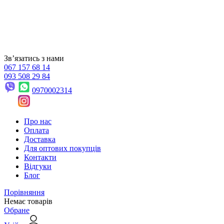
Звʼязатись з нами
067 157 68 14
093 508 29 84
0970002314
Про нас
Оплата
Доставка
Для оптових покупців
Контакти
Відгуки
Блог
Порівняння
Немає товарів
Обране