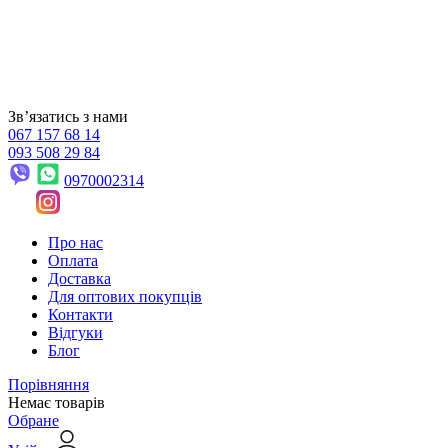
Звʼязатись з нами
067 157 68 14
093 508 29 84
0970002314
Про нас
Оплата
Доставка
Для оптових покупців
Контакти
Відгуки
Блог
Порівняння
Немає товарів
Обране