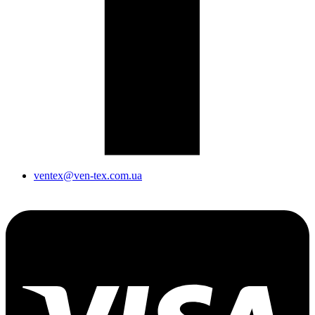
ventex@ven-tex.com.ua