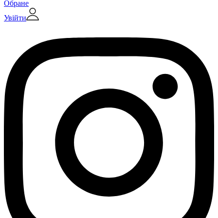
Обране
Увійти