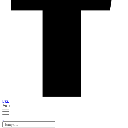
рус
Укр