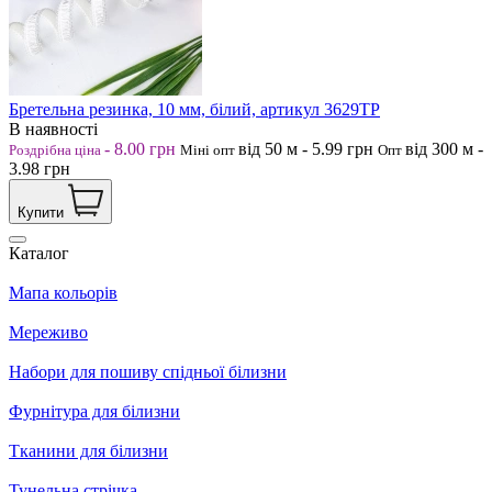
Бретельна резинка, 10 мм, білий, артикул 3629ТР
В наявності
-
8.00
грн
від 50
м
-
5.99
грн
від 300
м
-
Роздрібна ціна
Міні опт
Опт
3.98
грн
Купити
Каталог
Мапа кольорів
Мереживо
Набори для пошиву спідньої білизни
Фурнітура для білизни
Тканини для білизни
Тунельна стрічка