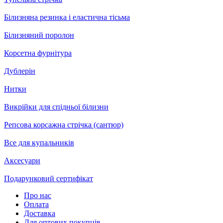
Білизняна резинка і еластична тісьма
Білизняний поролон
Корсетна фурнітура
Дублерін
Нитки
Викрійки для спідньої білизни
Репсова корсажна стрічка (сантюр)
Все для купальників
Аксесуари
Подарунковий сертифікат
Про нас
Оплата
Доставка
Для оптових покупців