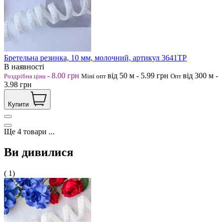
Бретельна резинка, 10 мм, молочний, артикул 3641ТР
В наявності
-
8.00
грн
від 50
м
-
5.99
грн
від 300
м
-
Роздрібна ціна
Міні опт
Опт
3.98
грн
Купити
Ще
4
товари
...
Ви дивилися
( 1)