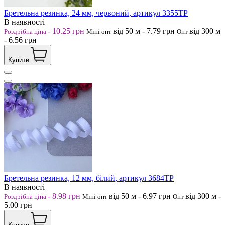
Бретельна резинка, 24 мм, червоний, артикул 3355ТР
В наявності
-
10.25
грн
від 50
м
-
7.79
грн
від 300
м
Роздрібна ціна
Міні опт
Опт
-
6.56
грн
Купити
Бретельна резинка, 12 мм, білий, артикул 3684ТР
В наявності
-
8.98
грн
від 50
м
-
6.97
грн
від 300
м
-
Роздрібна ціна
Міні опт
Опт
5.00
грн