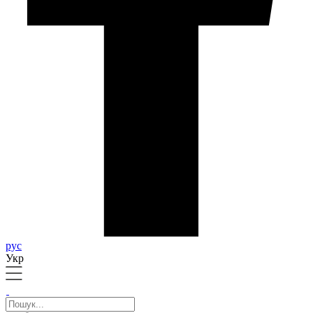
рус
Укр