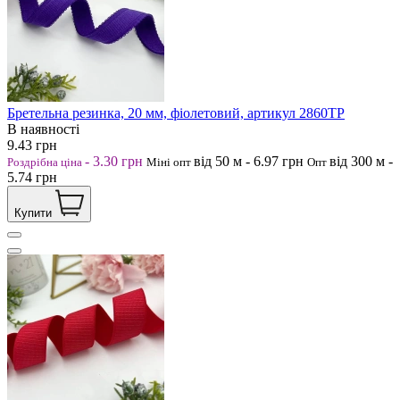
Бретельна резинка, 20 мм, фіолетовий, артикул 2860ТР
В наявності
9.43
грн
-
3.30
грн
від 50
м
-
6.97
грн
від 300
м
-
Роздрібна ціна
Міні опт
Опт
5.74
грн
Купити