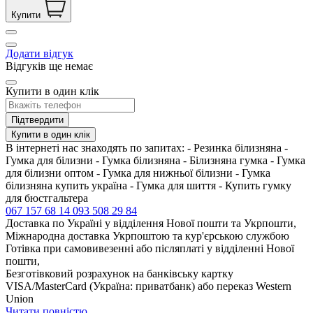
Купити
Додати відгук
Відгуків ще немає
Купити в один клік
Підтвердити
Купити в один клік
В інтернеті нас знаходять по запитах: - Резинка білизняна -
Гумка для білизни - Гумка білизняна - Білизняна гумка - Гумка
для білизни оптом - Гумка для нижньої білизни - Гумка
білизняна купить україна - Гумка для шиття - Купить гумку
для бюстгальтера
067 157 68 14
093 508 29 84
Доставка по Україні у відділення Нової пошти та Укрпошти,
Міжнародна доставка Укрпоштою та кур'єрською службою
Готівка при самовивезенні або післяплаті у відділенні Нової
пошти,
Безготівковий розрахунок на банківську картку
VISA/MasterCard (Україна: приватбанк) або переказ Western
Union
Читати повністю