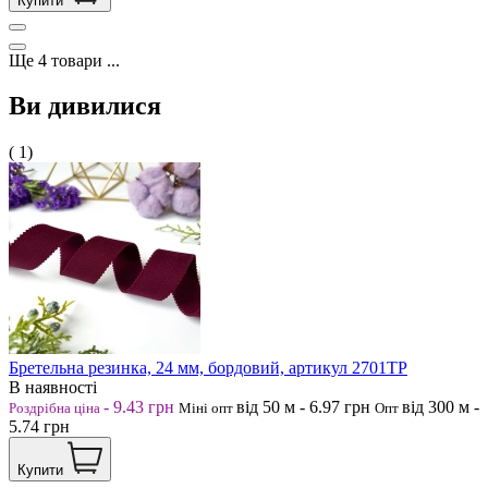
Купити
Ще
4
товари
...
Ви дивилися
( 1)
Бретельна резинка, 24 мм, бордовий, артикул 2701ТР
В наявності
-
9.43
грн
від 50
м
-
6.97
грн
від 300
м
-
Роздрібна ціна
Міні опт
Опт
5.74
грн
Купити