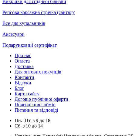
Викрійки для спідньої білизни
Репсова корсажна стрічка (сантюр)
Все для купальників
Аксесуари
Подарунковий сертифікат
Про нас
Оплата
Доставка
Для оптових покупців
Контакти
Відгуки
Блог
Карта сайту
Договір публічної оферти
Повернення і обмін
Питання та відповіді
Пн.- Пт.
з
9
до
18
Сб.
з
10
до
14