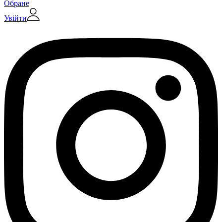
Обране
Увійти