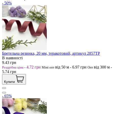
- 50%
Бретельна резинка, 20 мм, теракотовий, артикул 2857ТР
В наявності
9.43
грн
-
4.72
грн
від 50
м
-
6.97
грн
від 300
м
-
Роздрібна ціна
Міні опт
Опт
5.74
грн
Купити
- 65%