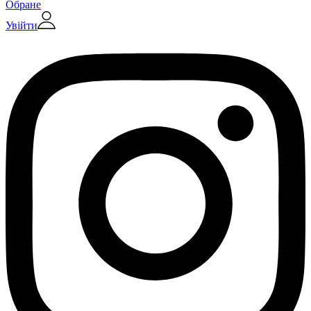
Обране
Увійти