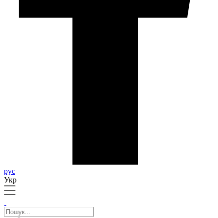
рус
Укр