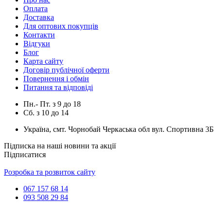
Оплата
Доставка
Для оптових покупців
Контакти
Відгуки
Блог
Карта сайту
Договір публічної оферти
Повернення і обмін
Питання та відповіді
Пн.- Пт.
з
9
до
18
Сб.
з
10
до
14
Україна, смт. Чорнобай Черкаська обл вул. Спортивна 3Б
Підписка на наші новини та акції
Підписатися
Розробка та розвиток сайту
067 157 68 14
093 508 29 84