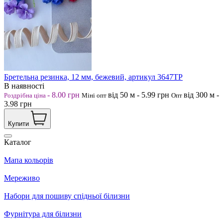
Бретельна резинка, 12 мм, бежевий, артикул 3647ТР
В наявності
-
8.00
грн
від 50
м
-
5.99
грн
від 300
м
-
Роздрібна ціна
Міні опт
Опт
3.98
грн
Купити
Каталог
Мапа кольорів
Мереживо
Набори для пошиву спідньої білизни
Фурнітура для білизни