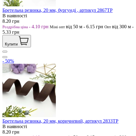
Бретельна резинка, 20 мм, бургунді , артикул 2867ТР
В наявності
8.20
грн
-
4.10
грн
від 50
м
-
6.15
грн
від 300
м
-
Роздрібна ціна
Міні опт
Опт
5.33
грн
Купити
- 50%
Бретельна резинка, 20 мм, коричневий, артикул 2833ТР
В наявності
8.20
грн