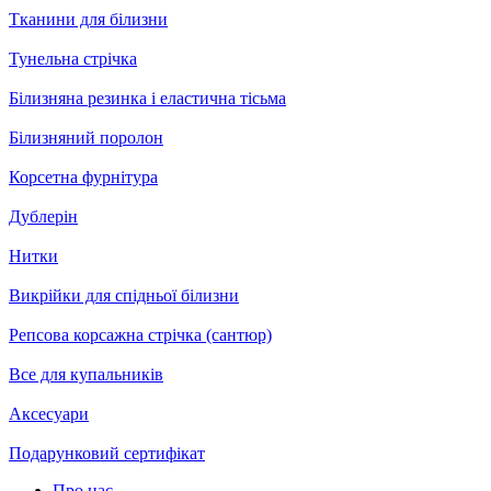
Тканини для білизни
Тунельна стрічка
Білизняна резинка і еластична тісьма
Білизняний поролон
Корсетна фурнітура
Дублерін
Нитки
Викрійки для спідньої білизни
Репсова корсажна стрічка (сантюр)
Все для купальників
Аксесуари
Подарунковий сертифікат
Про нас