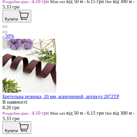
-
4.10
грн
від 50
м
-
6.15
грн
від 300
м
-
Роздрібна ціна
Міні опт
Опт
5.33
грн
Купити
- 50%
Бретельна резинка, 20 мм, коричневий, артикул 2872ТР
В наявності
8.20
грн
-
4.10
грн
від 50
м
-
6.15
грн
від 300
м
-
Роздрібна ціна
Міні опт
Опт
5.33
грн
Купити