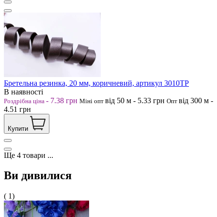
Бретельна резинка, 20 мм, коричневий, артикул 3010ТР
В наявності
-
7.38
грн
від 50
м
-
5.33
грн
від 300
м
-
Роздрібна ціна
Міні опт
Опт
4.51
грн
Купити
Ще
4
товари
...
Ви дивилися
( 1)