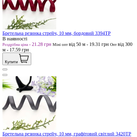
Бретельна резинка стрейч, 10 мм, бордовий 3394ТР
В наявності
-
21.28
грн
від 50
м
-
19.31
грн
від 300
Роздрібна ціна
Міні опт
Опт
м
-
17.59
грн
Купити
Бретельна резинка стрейч, 10 мм, графітовий світлий 3420ТР