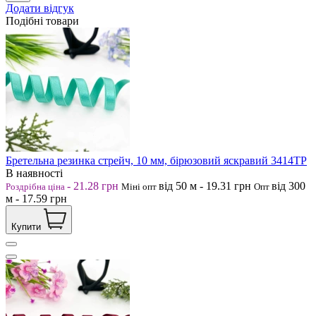
Додати відгук
Подібні товари
Бретельна резинка стрейч, 10 мм, бірюзовий яскравий 3414ТР
В наявності
-
21.28
грн
від 50
м
-
19.31
грн
від 300
Роздрібна ціна
Міні опт
Опт
м
-
17.59
грн
Купити