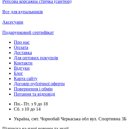
Репсова корсажна стрічка (сантюр)
Все для купальників
Аксесуари
Подарунковий сертифікат
Про нас
Оплата
Доставка
Для оптових покупців
Контакти
Відгуки
Блог
Карта сайту
Договір публічної оферти
Повернення і обмін
Питання та відповіді
Пн.- Пт.
з
9
до
18
Сб.
з
10
до
14
Україна, смт. Чорнобай Черкаська обл вул. Спортивна 3Б
Підписка на наші новини та акції