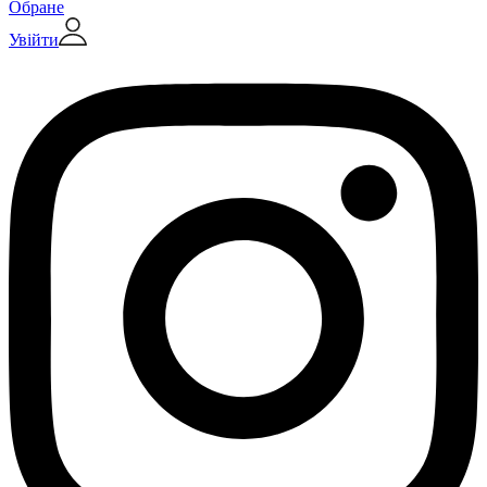
Обране
Увійти