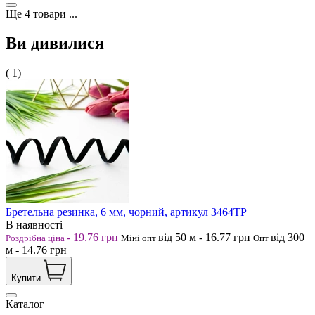
Ще
4
товари
...
Ви дивилися
( 1)
Бретельна резинка, 6 мм, чорний, артикул 3464ТР
В наявності
-
19.76
грн
від 50
м
-
16.77
грн
від 300
Роздрібна ціна
Міні опт
Опт
м
-
14.76
грн
Купити
Каталог