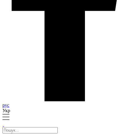
рус
Укр