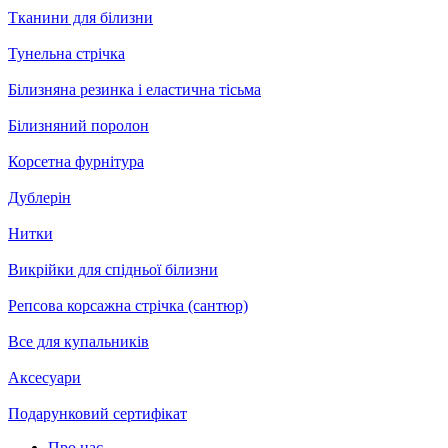
Тканини для білизни
Тунельна стрічка
Білизняна резинка і еластична тісьма
Білизняний поролон
Корсетна фурнітура
Дублерін
Нитки
Викрійки для спідньої білизни
Репсова корсажна стрічка (сантюр)
Все для купальників
Аксесуари
Подарунковий сертифікат
Про нас