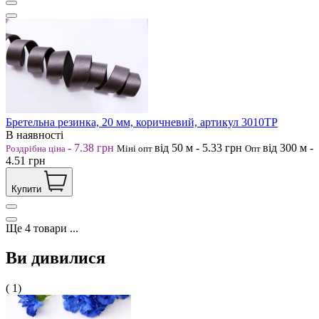
Бретельна резинка, 20 мм, коричневий, артикул 3010ТР
В наявності
-
7.38
грн
від 50
м
-
5.33
грн
від 300
м
-
Роздрібна ціна
Міні опт
Опт
4.51
грн
Купити
Ще
4
товари
...
Ви дивилися
( 1)