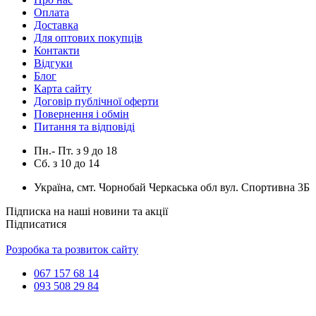
Оплата
Доставка
Для оптових покупців
Контакти
Відгуки
Блог
Карта сайту
Договір публічної оферти
Повернення і обмін
Питання та відповіді
Пн.- Пт.
з
9
до
18
Сб.
з
10
до
14
Україна, смт. Чорнобай Черкаська обл вул. Спортивна 3Б
Підписка на наші новини та акції
Підписатися
Розробка та розвиток сайту
067 157 68 14
093 508 29 84