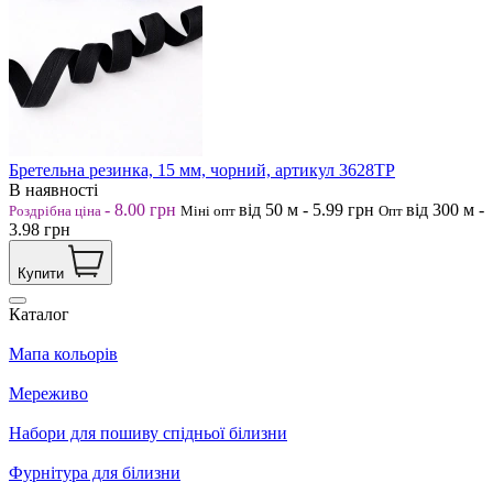
Бретельна резинка, 15 мм, чорний, артикул 3628ТР
В наявності
-
8.00
грн
від 50
м
-
5.99
грн
від 300
м
-
Роздрібна ціна
Міні опт
Опт
3.98
грн
Купити
Каталог
Мапа кольорів
Мереживо
Набори для пошиву спідньої білизни
Фурнітура для білизни