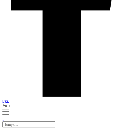
рус
Укр