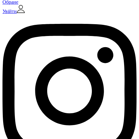
Обране
Увійти