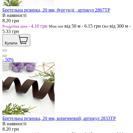
Бретельна резинка, 20 мм, бургунді , артикул 2867ТР
В наявності
8.20
грн
-
4.10
грн
від 50
м
-
6.15
грн
від 300
м
-
Роздрібна ціна
Міні опт
Опт
5.33
грн
Купити
- 50%
Бретельна резинка, 20 мм, коричневий, артикул 2833ТР
В наявності
8.20
грн