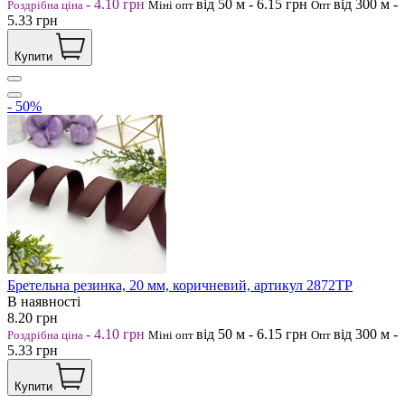
-
4.10
грн
від 50
м
-
6.15
грн
від 300
м
-
Роздрібна ціна
Міні опт
Опт
5.33
грн
Купити
- 50%
Бретельна резинка, 20 мм, коричневий, артикул 2872ТР
В наявності
8.20
грн
-
4.10
грн
від 50
м
-
6.15
грн
від 300
м
-
Роздрібна ціна
Міні опт
Опт
5.33
грн
Купити