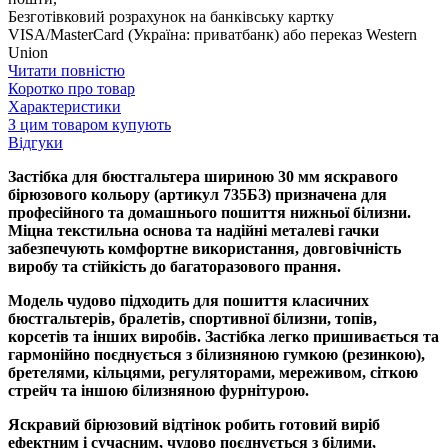
Безготівковий розрахунок на банківську картку
VISA/MasterCard (Україна: приватбанк) або переказ Western
Union
Читати повністю
Коротко про товар
Характеристики
З цим товаром купують
Відгуки
Застібка для бюстгальтера шириною 30 мм яскравого
бірюзового кольору (артикул 735БЗ) призначена для
професійного та домашнього пошиття нижньої білизни.
Міцна текстильна основа та надійні металеві гачки
забезпечують комфортне використання, довговічність
виробу та стійкість до багаторазового прання.
Модель чудово підходить для пошиття класичних
бюстгальтерів, бралетів, спортивної білизни, топів,
корсетів та інших виробів. Застібка легко пришивається та
гармонійно поєднується з білизняною гумкою (резинкою),
бретелями, кільцями, регуляторами, мереживом, сіткою
стрейч та іншою білизняною фурнітурою.
Яскравий бірюзовий відтінок робить готовий виріб
ефектним і сучасним, чудово поєднується з білими,