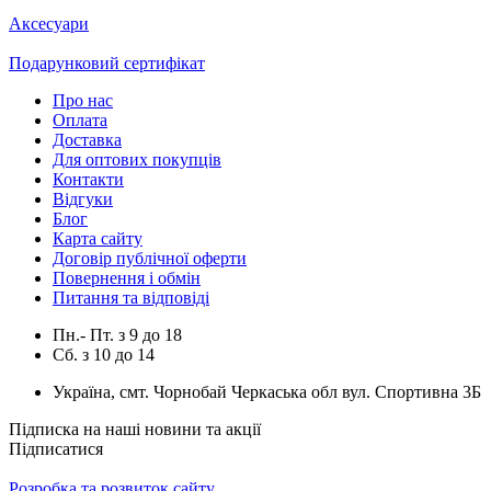
Аксесуари
Подарунковий сертифікат
Про нас
Оплата
Доставка
Для оптових покупців
Контакти
Відгуки
Блог
Карта сайту
Договір публічної оферти
Повернення і обмін
Питання та відповіді
Пн.- Пт.
з
9
до
18
Сб.
з
10
до
14
Україна, смт. Чорнобай Черкаська обл вул. Спортивна 3Б
Підписка на наші новини та акції
Підписатися
Розробка та розвиток сайту