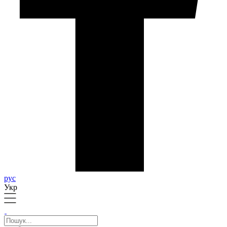
рус
Укр