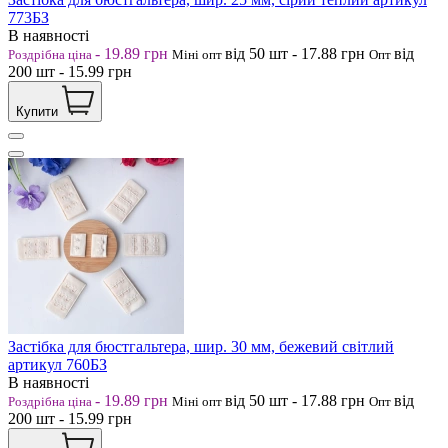
773БЗ
В наявності
-
19.89
грн
від 50
шт
-
17.88
грн
від
Роздрібна ціна
Міні опт
Опт
200
шт
-
15.99
грн
Купити
Застібка для бюстгальтера, шир. 30 мм, бежевий світлий
артикул 760БЗ
В наявності
-
19.89
грн
від 50
шт
-
17.88
грн
від
Роздрібна ціна
Міні опт
Опт
200
шт
-
15.99
грн