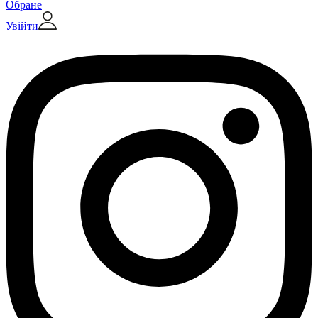
Обране
Увійти