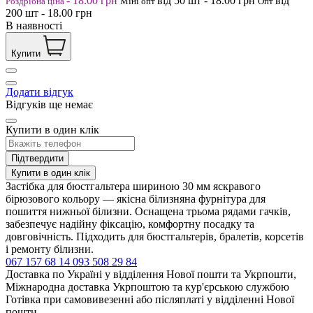
-
18.00
грн
від 50
шт
-
18.00
грн
від
Роздрібна ціна
Міні опт
Опт
200
шт
-
18.00
грн
В наявності
Купити
Додати відгук
Відгуків ще немає
Купити в один клік
Підтвердити
Купити в один клік
Застібка для бюстгальтера шириною 30 мм яскравого
бірюзового кольору — якісна білизняна фурнітура для
пошиття нижньої білизни. Оснащена трьома рядами гачків,
забезпечує надійну фіксацію, комфортну посадку та
довговічність. Підходить для бюстгальтерів, бралетів, корсетів
і ремонту білизни.
067 157 68 14
093 508 29 84
Доставка по Україні у відділення Нової пошти та Укрпошти,
Міжнародна доставка Укрпоштою та кур'єрською службою
Готівка при самовивезенні або післяплаті у відділенні Нової
пошти,