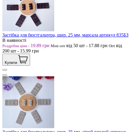
Застібка для бюстгальтера, шир. 25 мм, марсала артикул 835БЗ
В наявності
-
19.89
грн
від 50
шт
-
17.88
грн
від
Роздрібна ціна
Міні опт
Опт
200
шт
-
15.99
грн
Купити
Застібка для бюстгальтера, шир. 25 мм, сірий теплий артикул