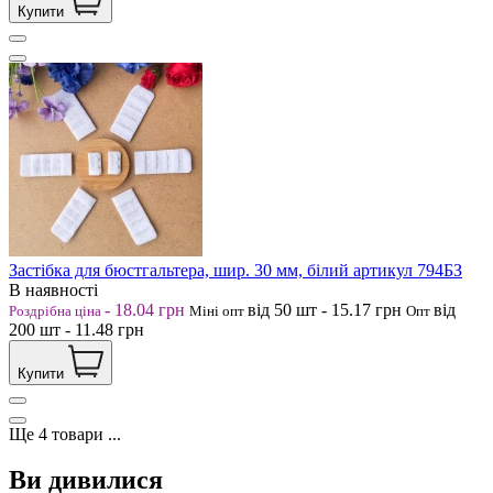
Купити
Застібка для бюстгальтера, шир. 30 мм, білий артикул 794БЗ
В наявності
-
18.04
грн
від 50
шт
-
15.17
грн
від
Роздрібна ціна
Міні опт
Опт
200
шт
-
11.48
грн
Купити
Ще
4
товари
...
Ви дивилися