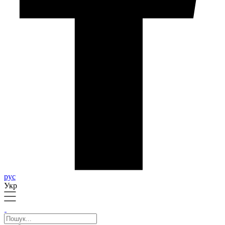
рус
Укр