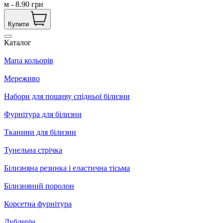
м
-
8.90
грн
Купити
Каталог
Мапа кольорів
Мереживо
Набори для пошиву спідньої білизни
Фурнітура для білизни
Тканини для білизни
Тунельна стрічка
Білизняна резинка і еластична тісьма
Білизняний поролон
Корсетна фурнітура
Дублерін