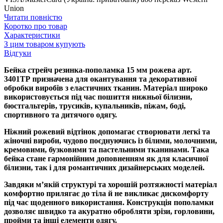
Union
Читати повністю
Коротко про товар
Характеристики
З цим товаром купують
Відгуки
Бейка стрейч резинка-пополамка 15 мм рожева арт.
3401ТР призначена для окантування та декоративної
обробки виробів з еластичних тканин. Матеріал широко
використовується під час пошиття нижньої білизни,
бюстгальтерів, трусиків, купальників, піжам, боді,
спортивного та дитячого одягу.
Ніжний рожевий відтінок допомагає створювати легкі та
жіночні вироби, чудово поєднуючись із білими, молочними,
кремовими, бузковими та пастельними тканинами. Така
бейка стане гармонійним доповненням як для класичної
білизни, так і для романтичних дизайнерських моделей.
Завдяки м’якій структурі та хорошій розтяжності матеріал
комфортно прилягає до тіла й не викликає дискомфорту
під час щоденного використання. Конструкція пополамки
дозволяє швидко та акуратно обробляти зрізи, горловини,
пройми та інші елементи одягу.