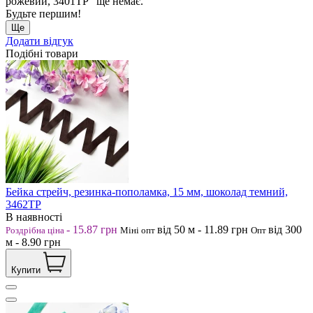
рожевий, 3401ТР" ще немає.
Будьте першим!
Ще
Додати відгук
Подібні товари
Бейка стрейч, резинка-пополамка, 15 мм, шоколад темний,
3462ТР
В наявності
-
15.87
грн
від 50
м
-
11.89
грн
від 300
Роздрібна ціна
Міні опт
Опт
м
-
8.90
грн
Купити