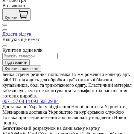
м
-
8.90
грн
В наявності
Купити
Додати відгук
Відгуків ще немає
Купити в один клік
Підтвердити
Купити в один клік
Бейка стрейч резинка-пополамка 15 мм рожевого кольору арт.
3401ТР підходить для обробки країв нижньої білизни,
купальників, боді та трикотажного одягу. Еластичний матеріал
забезпечує акуратне окантування та комфорт під час носіння
готових виробів.
067 157 68 14
093 508 29 84
Доставка по Україні у відділення Нової пошти та Укрпошти,
Міжнародна доставка Укрпоштою та кур'єрською службою
Готівка при самовивезенні або післяплаті у відділенні Нової
пошти,
Безготівковий розрахунок на банківську картку
VISA/MasterCard (Україна: приватбанк) або переказ Western