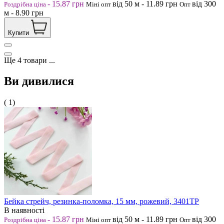
-
15.87
грн
від 50
м
-
11.89
грн
від 300
Роздрібна ціна
Міні опт
Опт
м
-
8.90
грн
Купити
Ще
4
товари
...
Ви дивилися
( 1)
Бейка стрейч, резинка-поломка, 15 мм, рожевий, 3401ТР
В наявності
-
15.87
грн
від 50
м
-
11.89
грн
від 300
Роздрібна ціна
Міні опт
Опт