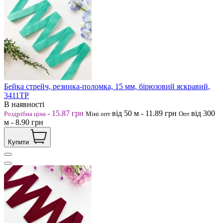
Бейка стрейч, резинка-поломка, 15 мм, бірюзовий яскравий,
3411ТР
В наявності
-
15.87
грн
від 50
м
-
11.89
грн
від 300
Роздрібна ціна
Міні опт
Опт
м
-
8.90
грн
Купити