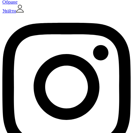
Обране
Увійти