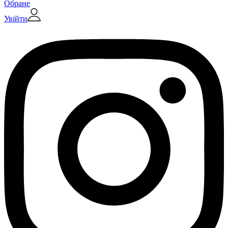
Обране
Увійти