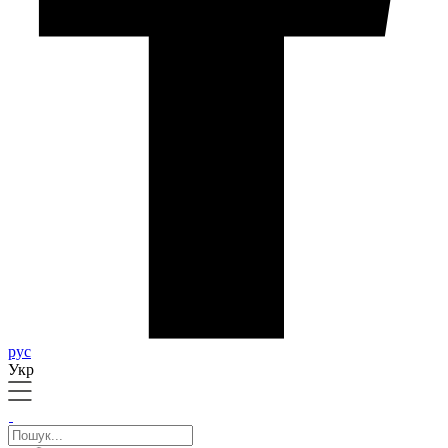
рус
Укр