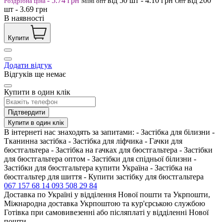
-
5.74
грн
від 50
шт
-
4.10
грн
від 200
Роздрібна ціна
Міні опт
Опт
шт
-
3.69
грн
В наявності
Купити
Додати відгук
Відгуків ще немає
Купити в один клік
Підтвердити
Купити в один клік
В інтернеті нас знаходять за запитами: - Застібка для білизни -
Тканинна застібка - Застібка для ліфчика - Гачки для
бюстгальтера - Застібка на гачках для бюстгальтера - Застібки
для бюстгальтера оптом - Застібки для спідньої білизни -
Застібки для бюстгальтера купити Україна - Застібка на
бюстгальтер для шиття - Купити застібку для бюстгальтера
067 157 68 14
093 508 29 84
Доставка по Україні у відділення Нової пошти та Укрпошти,
Міжнародна доставка Укрпоштою та кур'єрською службою
Готівка при самовивезенні або післяплаті у відділенні Нової
пошти,