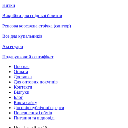
Нитки
Викрійки для спідньої білизни
Репсова корсажна стрічка (сантюр)
Все для купальників
Аксесуари
Подарунковий сертифікат
Про нас
Оплата
Доставка
Для оптових покупців
Контакти
Відгуки
Блог
Карта сайту
Договір публічної оферти
Повернення і обмін
Питання та відповіді
Пн.- Пт.
з
9
до
18