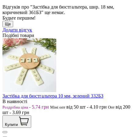
Відгуків про "Застібка для бюстгальтера, шир. 18 мм,
коричневий 361БЗ" ще немає.
Будьте першим!
Ще
Додати відгук
Подібні товари
Застібка для бюстгальтера 10 мм, зелений 332БЗ
В наявності
-
5.74
грн
від 50
шт
-
4.10
грн
від 200
Роздрібна ціна
Міні опт
Опт
шт
-
3.69
грн
Купити