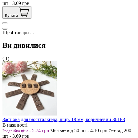
шт
-
3.69
грн
Купити
Ще
4
товари
...
Ви дивилися
( 1)
Застібка для бюстгальтера, шир. 18 мм, коричневий 361БЗ
В наявності
-
5.74
грн
від 50
шт
-
4.10
грн
від 200
Роздрібна ціна
Міні опт
Опт
шт
-
3.69
грн