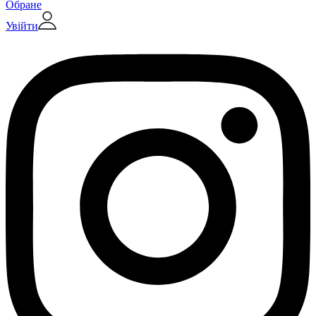
Обране
Увійти