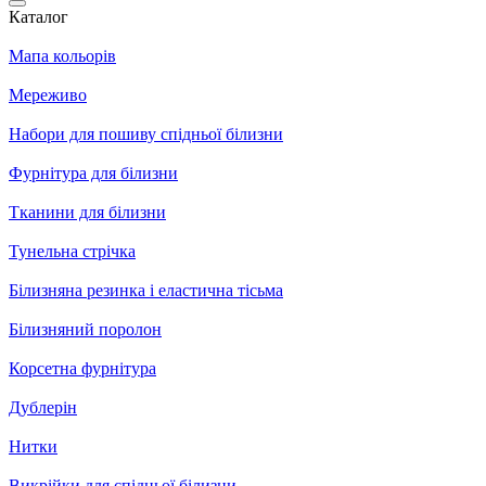
Каталог
Мапа кольорів
Мереживо
Набори для пошиву спідньої білизни
Фурнітура для білизни
Тканини для білизни
Тунельна стрічка
Білизняна резинка і еластична тісьма
Білизняний поролон
Корсетна фурнітура
Дублерін
Нитки
Викрійки для спідньої білизни