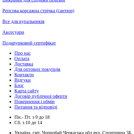
Репсова корсажна стрічка (сантюр)
Все для купальників
Аксесуари
Подарунковий сертифікат
Про нас
Оплата
Доставка
Для оптових покупців
Контакти
Відгуки
Блог
Карта сайту
Договір публічної оферти
Повернення і обмін
Питання та відповіді
Пн.- Пт.
з
9
до
18
Сб.
з
10
до
14
Україна, смт. Чорнобай Черкаська обл вул. Спортивна 3Б