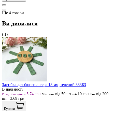
Ще
4
товари
...
Ви дивилися
( 1)
Застібка для бюстгальтера 18 мм, зелений 383БЗ
В наявності
-
5.74
грн
від 50
шт
-
4.10
грн
від 200
Роздрібна ціна
Міні опт
Опт
шт
-
3.69
грн
Купити