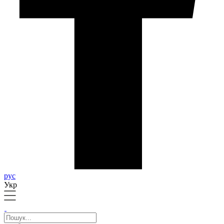
рус
Укр