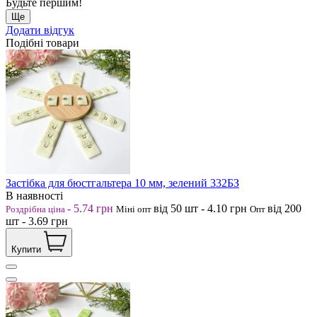
Будьте першим!
Ще
Додати відгук
Подібні товари
Застібка для бюстгальтера 10 мм, зелений 332БЗ
В наявності
-
5.74
грн
від 50
шт
-
4.10
грн
від 200
Роздрібна ціна
Міні опт
Опт
шт
-
3.69
грн
Купити