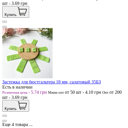
шт
-
3.69
грн
Купить
Застежка для бюстгальтера 18 мм, салатовый 35БЗ
Есть в наличии
-
5.74
грн
от 50
шт
-
4.10
грн
от 200
Розничная цена
Мини опт
Опт
шт
-
3.69
грн
Купить
Еще
4
товара
...