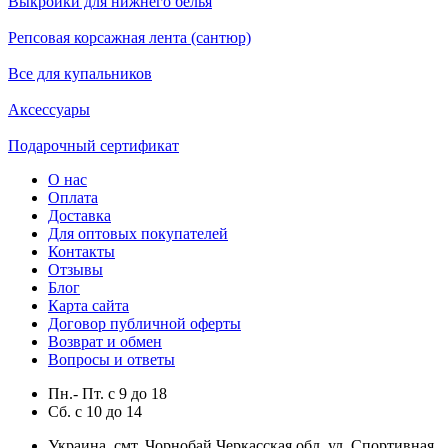
Выкройки для нижнего белья
Репсовая корсажная лента (сантюр)
Все для купальников
Аксессуары
Подарочный сертификат
О нас
Оплата
Доставка
Для оптовых покупателей
Контакты
Отзывы
Блог
Карта сайта
Договор публичной оферты
Возврат и обмен
Вопросы и ответы
Пн.- Пт.
с
9
до
18
Сб.
с
10
до
14
Украина, смт. Чорнобай Черкасская обл. ул. Спортивная