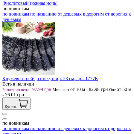
Фиолетовый (южная ночь)
по новинкам
по новинкам
по названию
от дешевых к дорогим
от дорогих к
дешевым
Кружево стрейч, синее, шир. 23 см, арт. 1777К
Есть в наличии
-
97.99
грн
от 10
м
-
82.98
грн
от 50
м
Розничная цена
Мини опт
Опт
-
76.01
грн
Купить
по новинкам
по новинкам
по названию
от дешевых к дорогим
от дорогих к
дешевым