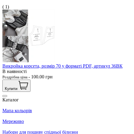
( 1)
Викройка корсета, розмір 70 у форматі PDF, артикул 36ВК
В наявності
-
100.00
грн
Роздрібна ціна
Купити
Каталог
Мапа кольорів
Мереживо
Набори для пошиву спідньої білизни