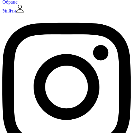
Обране
Увійти