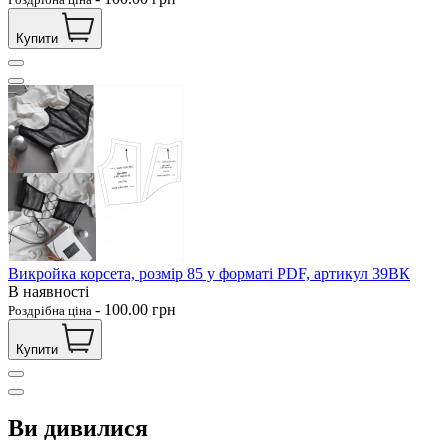
Купити
Викройка корсета, розмір 85 у форматі PDF, артикул 39ВК
В наявності
-
100.00
грн
Роздрібна ціна
Купити
Ви дивилися