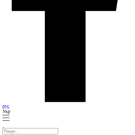
рус
Укр