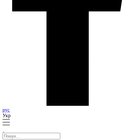
рус
Укр