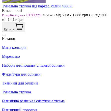
Тунельна стрічка під каркас, білий 488ТЛ
В наявності
-
19.89
грн
від 50
м
-
17.88
грн
від 300
Роздрібна ціна
Міні опт
Опт
м
-
14.19
грн
Купити
Каталог
Мапа кольорів
Мереживо
Набори для пошиву спідньої білизни
Фурнітура для білизни
Тканини для білизни
Тунельна стрічка
Білизняна резинка і еластична тісьма
Білизняний поролон