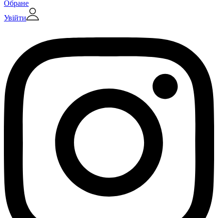
Обране
Увійти