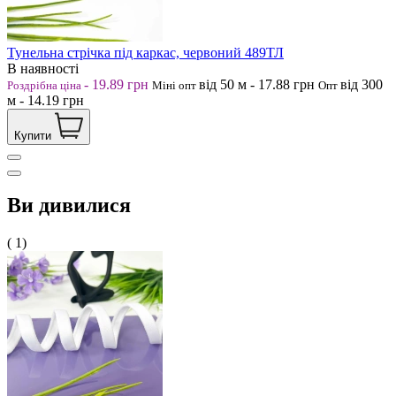
Тунельна стрічка під каркас, червоний 489ТЛ
В наявності
-
19.89
грн
від 50
м
-
17.88
грн
від 300
Роздрібна ціна
Міні опт
Опт
м
-
14.19
грн
Купити
Ви дивилися
( 1)