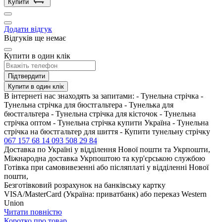
Купити
Додати відгук
Відгуків ще немає
Купити в один клік
Підтвердити
Купити в один клік
В інтернеті нас знаходять за запитами: - Тунельна стрічка -
Тунельна стрічка для бюстгальтера - Тунелька для
бюстгальтера - Тунельна стрічка для кісточок - Тунельна
стрічка оптом - Тунельна стрічка купити Україна - Тунельна
стрічка на бюстгальтер для шиття - Купити тунельну стрічку
067 157 68 14
093 508 29 84
Доставка по Україні у відділення Нової пошти та Укрпошти,
Міжнародна доставка Укрпоштою та кур'єрською службою
Готівка при самовивезенні або післяплаті у відділенні Нової
пошти,
Безготівковий розрахунок на банківську картку
VISA/MasterCard (Україна: приватбанк) або переказ Western
Union
Читати повністю
Коротко про товар