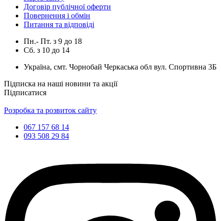
Договір публічної оферти
Повернення і обмін
Питання та відповіді
Пн.- Пт.
з
9
до
18
Сб.
з
10
до
14
Україна, смт. Чорнобай Черкаська обл вул. Спортивна 3Б
Підписка на наші новини та акції
Підписатися
Розробка та розвиток сайту
067 157 68 14
093 508 29 84