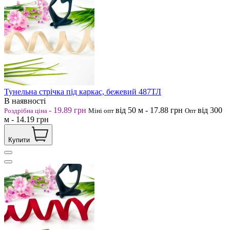
Тунельна стрічка під каркас, бежевий 487ТЛ
В наявності
-
19.89
грн
від 50
м
-
17.88
грн
від 300
Роздрібна ціна
Міні опт
Опт
м
-
14.19
грн
Купити