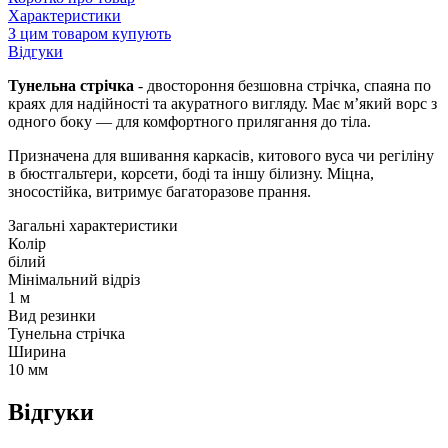
Характеристики
З цим товаром купують
Відгуки
Тунельна стрічка
- двостороння безшовна стрічка, спаяна по
краях для надійності та акуратного вигляду. Має м’який ворс з
одного боку — для комфортного прилягання до тіла.
Призначена для вшивання каркасів, китового вуса чи регіліну
в бюстгальтери, корсети, боді та іншу білизну. Міцна,
зносостійка, витримує багаторазове прання.
Загальні характеристики
Колір
білий
Мінімальний відріз
1 м
Вид резинки
Тунельна стрічка
Ширина
10 мм
Відгуки