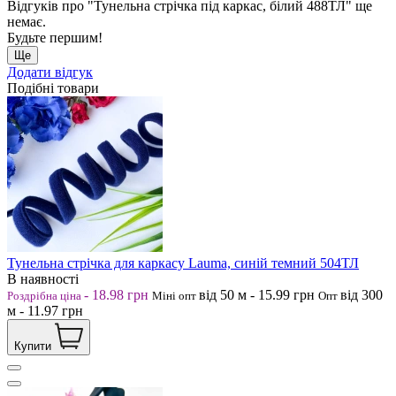
Відгуків про "Тунельна стрічка під каркас, білий 488ТЛ" ще
немає.
Будьте першим!
Ще
Додати відгук
Подібні товари
Тунельна стрічка для каркасу Lauma, синій темний 504ТЛ
В наявності
-
18.98
грн
від 50
м
-
15.99
грн
від 300
Роздрібна ціна
Міні опт
Опт
м
-
11.97
грн
Купити