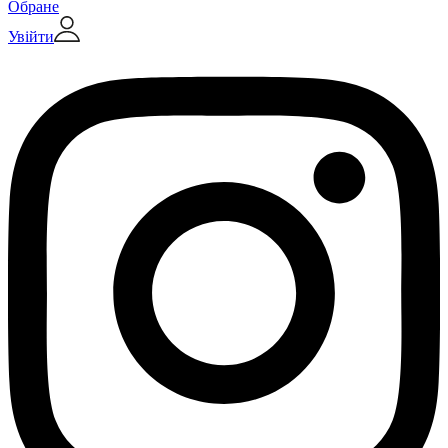
Обране
Увійти