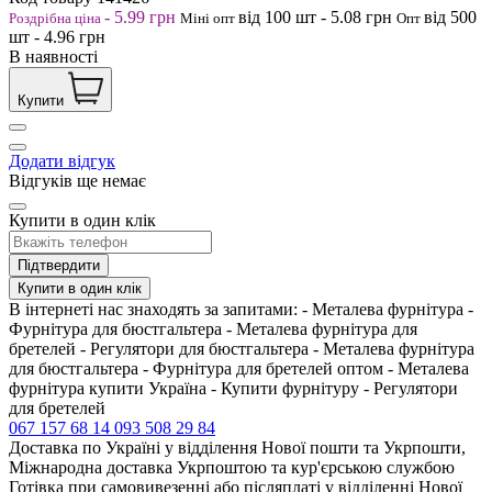
-
5.99
грн
від 100
шт
-
5.08
грн
від 500
Роздрібна ціна
Міні опт
Опт
шт
-
4.96
грн
В наявності
Купити
Додати відгук
Відгуків ще немає
Купити в один клік
Підтвердити
Купити в один клік
В інтернеті нас знаходять за запитами: - Металева фурнітура -
Фурнітура для бюстгальтера - Металева фурнітура для
бретелей - Регулятори для бюстгальтера - Металева фурнітура
для бюстгальтера - Фурнітура для бретелей оптом - Металева
фурнітура купити Україна - Купити фурнітуру - Регулятори
для бретелей
067 157 68 14
093 508 29 84
Доставка по Україні у відділення Нової пошти та Укрпошти,
Міжнародна доставка Укрпоштою та кур'єрською службою
Готівка при самовивезенні або післяплаті у відділенні Нової