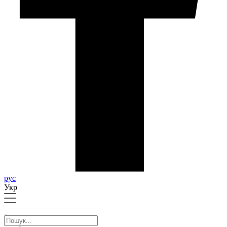
рус
Укр