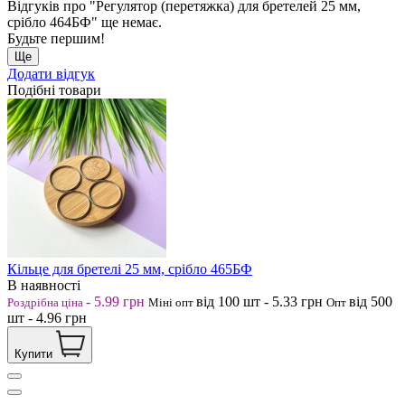
Відгуків про "Регулятор (перетяжка) для бретелей 25 мм,
срібло 464БФ" ще немає.
Будьте першим!
Ще
Додати відгук
Подібні товари
Кільце для бретелі 25 мм, срібло 465БФ
В наявності
-
5.99
грн
від 100
шт
-
5.33
грн
від 500
Роздрібна ціна
Міні опт
Опт
шт
-
4.96
грн
Купити