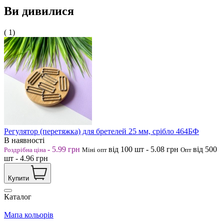
Ви дивилися
( 1)
Регулятор (перетяжка) для бретелей 25 мм, срібло 464БФ
В наявності
-
5.99
грн
від 100
шт
-
5.08
грн
від 500
Роздрібна ціна
Міні опт
Опт
шт
-
4.96
грн
Купити
Каталог
Мапа кольорів