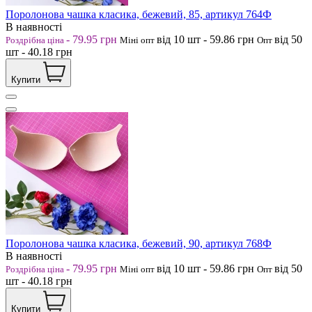
Поролонова чашка класика, бежевий, 85, артикул 764Ф
В наявності
-
79.95
грн
від 10
шт
-
59.86
грн
від 50
Роздрібна ціна
Міні опт
Опт
шт
-
40.18
грн
Купити
Поролонова чашка класика, бежевий, 90, артикул 768Ф
В наявності
-
79.95
грн
від 10
шт
-
59.86
грн
від 50
Роздрібна ціна
Міні опт
Опт
шт
-
40.18
грн
Купити