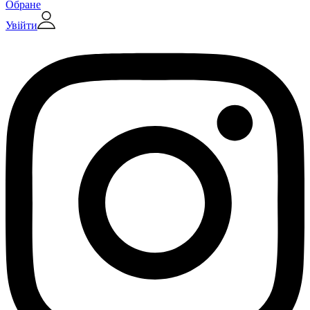
Обране
Увійти