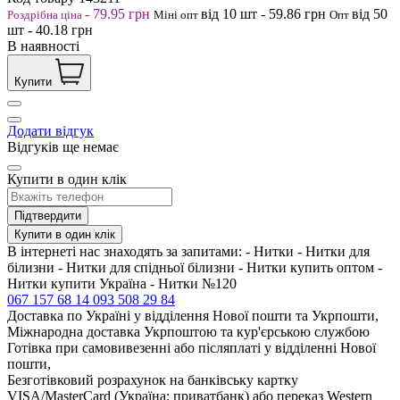
-
79.95
грн
від 10
шт
-
59.86
грн
від 50
Роздрібна ціна
Міні опт
Опт
шт
-
40.18
грн
В наявності
Купити
Додати відгук
Відгуків ще немає
Купити в один клік
Підтвердити
Купити в один клік
В інтернеті нас знаходять за запитами: - Нитки - Нитки для
білизни - Нитки для спідньої білизни - Нитки купить оптом -
Нитки купити Україна - Нитки №120
067 157 68 14
093 508 29 84
Доставка по Україні у відділення Нової пошти та Укрпошти,
Міжнародна доставка Укрпоштою та кур'єрською службою
Готівка при самовивезенні або післяплаті у відділенні Нової
пошти,
Безготівковий розрахунок на банківську картку
VISA/MasterCard (Україна: приватбанк) або переказ Western