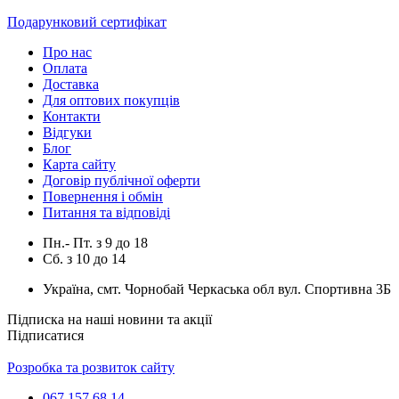
Подарунковий сертифікат
Про нас
Оплата
Доставка
Для оптових покупців
Контакти
Відгуки
Блог
Карта сайту
Договір публічної оферти
Повернення і обмін
Питання та відповіді
Пн.- Пт.
з
9
до
18
Сб.
з
10
до
14
Україна, смт. Чорнобай Черкаська обл вул. Спортивна 3Б
Підписка на наші новини та акції
Підписатися
Розробка та розвиток сайту
067 157 68 14