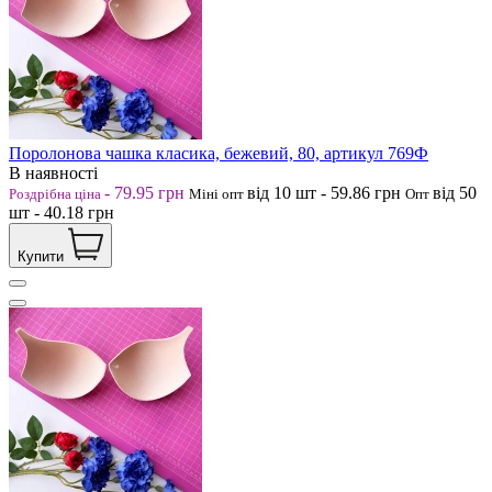
Поролонова чашка класика, бежевий, 80, артикул 769Ф
В наявності
-
79.95
грн
від 10
шт
-
59.86
грн
від 50
Роздрібна ціна
Міні опт
Опт
шт
-
40.18
грн
Купити