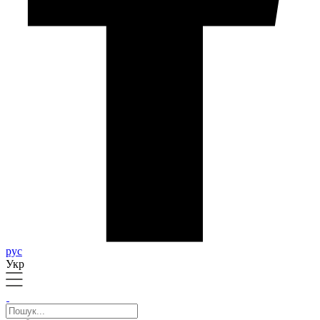
рус
Укр