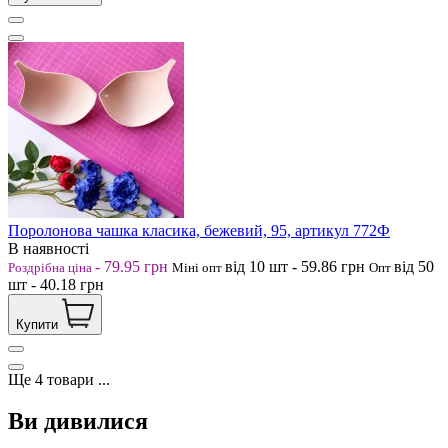
Поролонова чашка класика, бежевий, 95, артикул 772Ф
В наявності
-
79.95
грн
від 10
шт
-
59.86
грн
від 50
Роздрібна ціна
Міні опт
Опт
шт
-
40.18
грн
Купити
Ще
4
товари
...
Ви дивилися