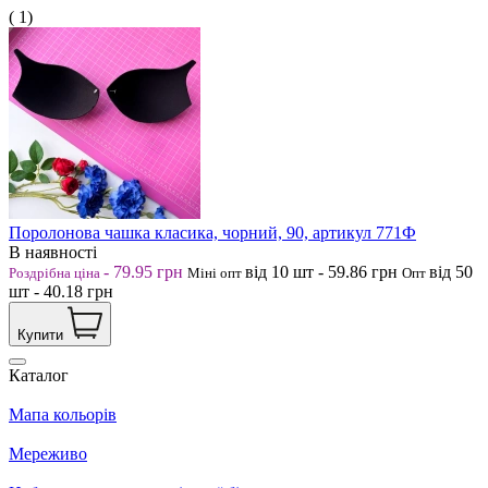
( 1)
Поролонова чашка класика, чорний, 90, артикул 771Ф
В наявності
-
79.95
грн
від 10
шт
-
59.86
грн
від 50
Роздрібна ціна
Міні опт
Опт
шт
-
40.18
грн
Купити
Каталог
Мапа кольорів
Мереживо