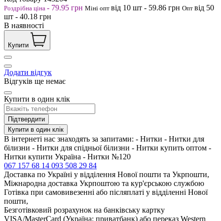
-
79.95
грн
від 10
шт
-
59.86
грн
від 50
Роздрібна ціна
Міні опт
Опт
шт
-
40.18
грн
В наявності
Купити
Додати відгук
Відгуків ще немає
Купити в один клік
Підтвердити
Купити в один клік
В інтернеті нас знаходять за запитами: - Нитки - Нитки для
білизни - Нитки для спідньої білизни - Нитки купить оптом -
Нитки купити Україна - Нитки №120
067 157 68 14
093 508 29 84
Доставка по Україні у відділення Нової пошти та Укрпошти,
Міжнародна доставка Укрпоштою та кур'єрською службою
Готівка при самовивезенні або післяплаті у відділенні Нової
пошти,
Безготівковий розрахунок на банківську картку
VISA/MasterCard (Україна: приватбанк) або переказ Western