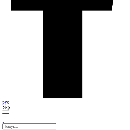
рус
Укр