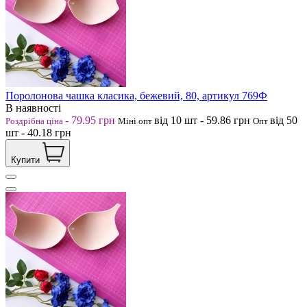
Поролонова чашка класика, бежевий, 80, артикул 769Ф
В наявності
-
79.95
грн
від 10
шт
-
59.86
грн
від 50
Роздрібна ціна
Міні опт
Опт
шт
-
40.18
грн
Купити