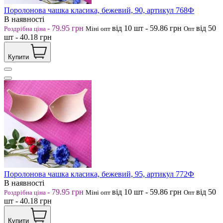
Поролонова чашка класика, бежевий, 90, артикул 768Ф
В наявності
-
79.95
грн
від 10
шт
-
59.86
грн
від 50
Роздрібна ціна
Міні опт
Опт
шт
-
40.18
грн
Купити
Поролонова чашка класика, бежевий, 95, артикул 772Ф
В наявності
-
79.95
грн
від 10
шт
-
59.86
грн
від 50
Роздрібна ціна
Міні опт
Опт
шт
-
40.18
грн
Купити