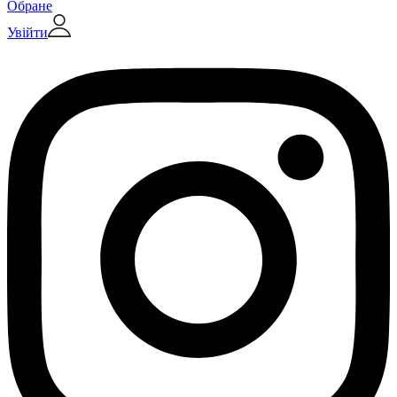
Обране
Увійти