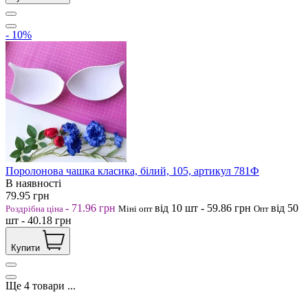
- 10%
Поролонова чашка класика, білий, 105, артикул 781Ф
В наявності
79.95
грн
-
71.96
грн
від 10
шт
-
59.86
грн
від 50
Роздрібна ціна
Міні опт
Опт
шт
-
40.18
грн
Купити
Ще
4
товари
...