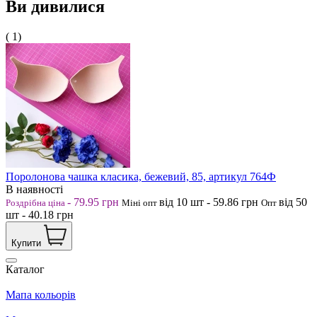
Ви дивилися
( 1)
Поролонова чашка класика, бежевий, 85, артикул 764Ф
В наявності
-
79.95
грн
від 10
шт
-
59.86
грн
від 50
Роздрібна ціна
Міні опт
Опт
шт
-
40.18
грн
Купити
Каталог
Мапа кольорів