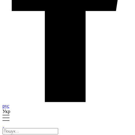
рус
Укр