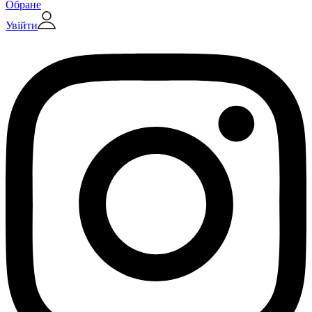
Обране
Увійти