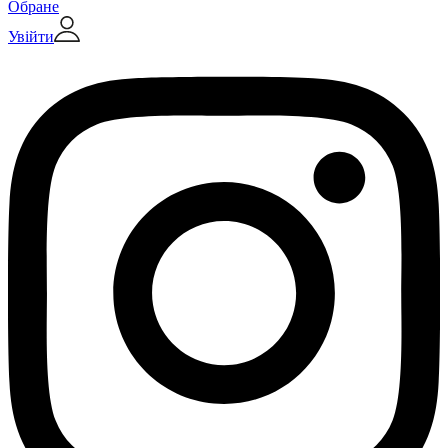
Обране
Увійти