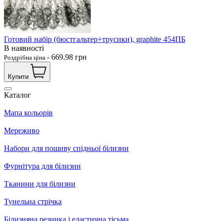
Готовий набір (бюстгальтер+трусики), graphite 454ПБ
В наявності
-
669.98
грн
Роздрібна ціна
Купити
Каталог
Мапа кольорів
Мереживо
Набори для пошиву спідньої білизни
Фурнітура для білизни
Тканини для білизни
Тунельна стрічка
Білизняна резинка і еластична тісьма