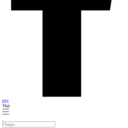
рус
Укр