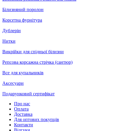
Білизняний поролон
Корсетна фурнітура
Дублерін
Нитки
Викрійки для спідньої білизни
Репсова корсажна стрічка (сантюр)
Все для купальників
Аксесуари
Подарунковий сертифікат
Про нас
Оплата
Доставка
Для оптових покупців
Контакти
Відгуки