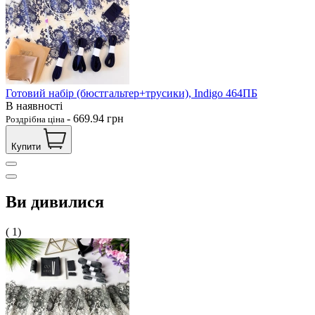
Готовий набір (бюстгальтер+трусики), Indigo 464ПБ
В наявності
-
669.94
грн
Роздрібна ціна
Купити
Ви дивилися
( 1)