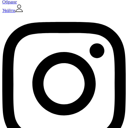
Обране
Увійти