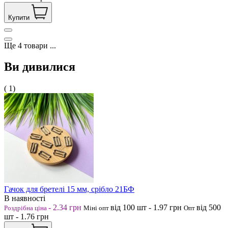
Купити
Ще
4
товари
...
Ви дивилися
( 1)
Гачок для бретелі 15 мм, срібло 21БФ
В наявності
-
2.34
грн
від 100
шт
-
1.97
грн
від 500
Роздрібна ціна
Міні опт
Опт
шт
-
1.76
грн