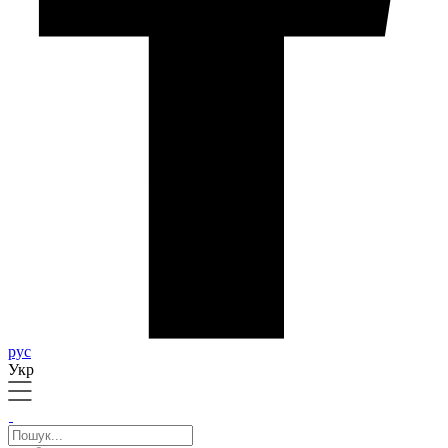
рус
Укр