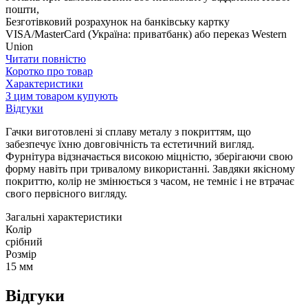
пошти,
Безготівковий розрахунок на банківську картку
VISA/MasterCard (Україна: приватбанк) або переказ Western
Union
Читати повністю
Коротко про товар
Характеристики
З цим товаром купують
Відгуки
Гачки виготовлені зі сплаву металу з покриттям, що
забезпечує їхню довговічність та естетичний вигляд.
Фурнітура відзначається високою міцністю, зберігаючи свою
форму навіть при тривалому використанні. Завдяки якісному
покриттю, колір не змінюється з часом, не темніє і не втрачає
свого первісного вигляду.
Загальні характеристики
Колір
срібний
Розмір
15 мм
Відгуки