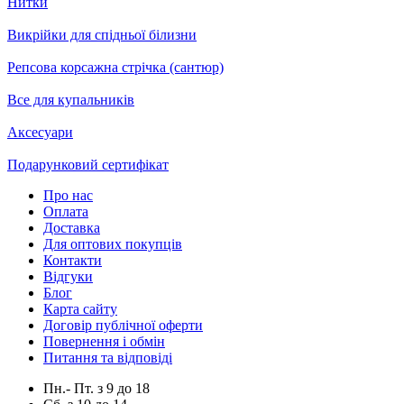
Нитки
Викрійки для спідньої білизни
Репсова корсажна стрічка (сантюр)
Все для купальників
Аксесуари
Подарунковий сертифікат
Про нас
Оплата
Доставка
Для оптових покупців
Контакти
Відгуки
Блог
Карта сайту
Договір публічної оферти
Повернення і обмін
Питання та відповіді
Пн.- Пт.
з
9
до
18