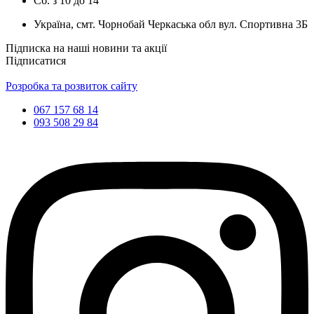
Сб.
з
10
до
14
Україна, смт. Чорнобай Черкаська обл вул. Спортивна 3Б
Підписка на наші новини та акції
Підписатися
Розробка та розвиток сайту
067 157 68 14
093 508 29 84