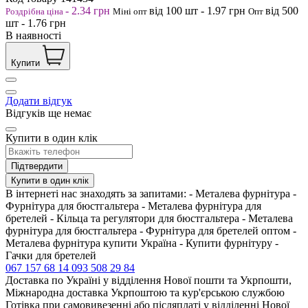
-
2.34
грн
від 100
шт
-
1.97
грн
від 500
Роздрібна ціна
Міні опт
Опт
шт
-
1.76
грн
В наявності
Купити
Додати відгук
Відгуків ще немає
Купити в один клік
Підтвердити
Купити в один клік
В інтернеті нас знаходять за запитами: - Металева фурнітура -
Фурнітура для бюстгальтера - Металева фурнітура для
бретелей - Кільца та регулятори для бюстгальтера - Металева
фурнітура для бюстгальтера - Фурнітура для бретелей оптом -
Металева фурнітура купити Україна - Купити фурнітуру -
Гачки для бретелей
067 157 68 14
093 508 29 84
Доставка по Україні у відділення Нової пошти та Укрпошти,
Міжнародна доставка Укрпоштою та кур'єрською службою
Готівка при самовивезенні або післяплаті у відділенні Нової