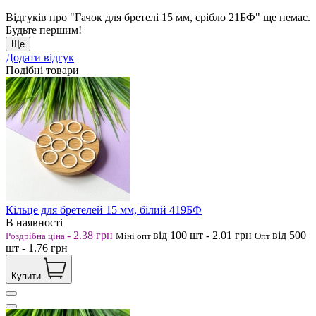
Відгуків про "Гачок для бретелі 15 мм, срібло 21БФ" ще немає.
Будьте першим!
Ще
Додати відгук
Подібні товари
Кільце для бретелей 15 мм, білий 419БФ
В наявності
-
2.38
грн
від 100
шт
-
2.01
грн
від 500
Роздрібна ціна
Міні опт
Опт
шт
-
1.76
грн
Купити