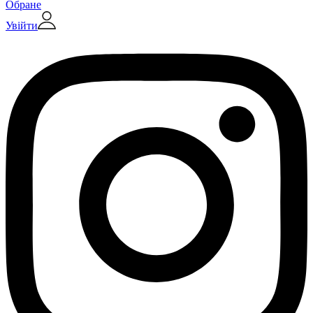
Обране
Увійти