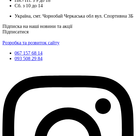
Пн.- Пт.
з
9
до
18
Сб.
з
10
до
14
Україна, смт. Чорнобай Черкаська обл вул. Спортивна 3Б
Підписка на наші новини та акції
Підписатися
Розробка та розвиток сайту
067 157 68 14
093 508 29 84