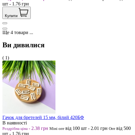
шт
-
1.76
грн
Купити
Ще
4
товари
...
Ви дивилися
( 1)
Гачок для бретелей 15 мм, білий 420БФ
В наявності
-
2.38
грн
від 100
шт
-
2.01
грн
від 500
Роздрібна ціна
Міні опт
Опт
шт
-
1.76
грн