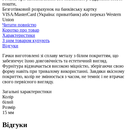
пошти,
Безготівковий розрахунок на банківську картку
VISA/MasterCard (Україна: приватбанк) або переказ Western
Union
Читати повністю
Коротко про товар
Характеристики
З цим товаром купують
Відгуки
Гачки виготовлені зі сплаву металу з білим покриттям, що
забезпечує їхню довговічність та естетичний вигляд.
Фурнітура відзначається високою міцністю, зберігаючи свою
форму навіть при тривалому використанні. Завдяки якісному
покриттю, колір не змінюється з часом, не темніє і не втрачає
свого первісного вигляду.
Загальні характеристики
Колір
білий
Розмір
15 мм
Відгуки