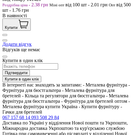
-
2.38
грн
від 100
шт
-
2.01
грн
від 500
Роздрібна ціна
Міні опт
Опт
шт
-
1.76
грн
В наявності
Купити
Додати відгук
Відгуків ще немає
Купити в один клік
Підтвердити
Купити в один клік
В інтернеті нас знаходять за запитами: - Металева фурнітура -
Фурнітура для бюстгальтера - Металева фурнітура для
бретелей - Кільца та регулятори для бюстгальтера - Металева
фурнітура для бюстгальтера - Фурнітура для бретелей оптом -
Металева фурнітура купити Україна - Купити фурнітуру -
Гачки для бретелей
067 157 68 14
093 508 29 84
Доставка по Україні у відділення Нової пошти та Укрпошти,
Міжнародна доставка Укрпоштою та кур'єрською службою
Готівка при самовивезенні або післяплаті у відділенні Нової