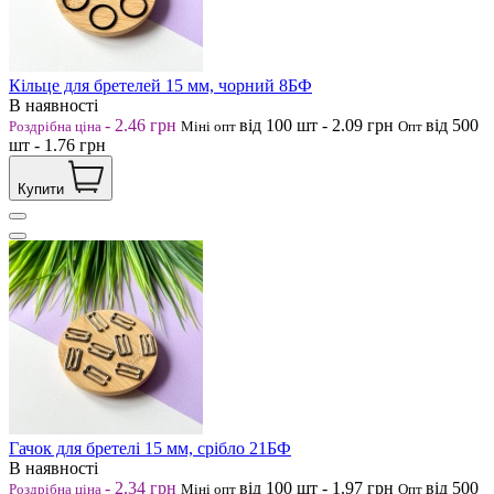
Кільце для бретелей 15 мм, чорний 8БФ
В наявності
-
2.46
грн
від 100
шт
-
2.09
грн
від 500
Роздрібна ціна
Міні опт
Опт
шт
-
1.76
грн
Купити
Гачок для бретелі 15 мм, срібло 21БФ
В наявності
-
2.34
грн
від 100
шт
-
1.97
грн
від 500
Роздрібна ціна
Міні опт
Опт