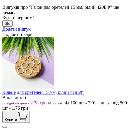
Відгуків про "Гачок для бретелей 15 мм, білий 420БФ" ще
немає.
Будьте першим!
Ще
Додати відгук
Подібні товари
Кільце для бретелей 15 мм, білий 419БФ
В наявності
-
2.38
грн
від 100
шт
-
2.01
грн
від 500
Роздрібна ціна
Міні опт
Опт
шт
-
1.76
грн
Купити