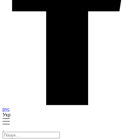
рус
Укр