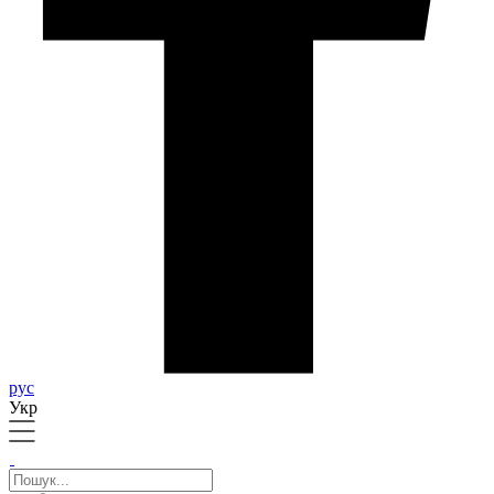
рус
Укр