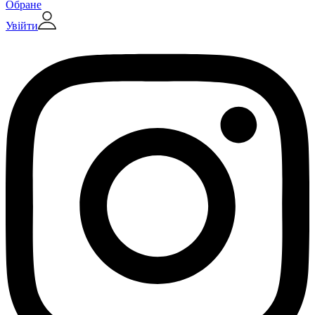
Обране
Увійти