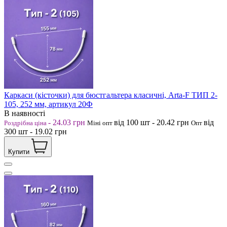
Каркаси (кісточки) для бюстгальтера класичні, Arta-F ТИП 2-
105, 252 мм, артикул 20Ф
В наявності
-
24.03
грн
від 100
шт
-
20.42
грн
від
Роздрібна ціна
Міні опт
Опт
300
шт
-
19.02
грн
Купити