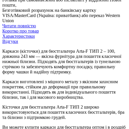
пошти,
Безготівковий розрахунок на банківську картку
VISA/MasterCard (Україна: приватбанк) або переказ Western
Union
Читати повністю
Коротко про товар
Характеристики
Відгуки
Каркаси (кісточки) для бюстгальтера Arta-F ТИП 2 – 100,
довжина 243 мм — якісна фурнітура для пошиття класичної
нижньої білизни. Підходять для бюстгальтерів із тунельною
стрічкою та забезпечують комфортну посадку, правильну
форму чашки й надійну підтримку.
Каркаси виготовлені з міцного металу з якісним захисним
покриттям, стійким до деформації при правильному
використанні. Підходять як для індивідуального пошиття
білизни, так і для масового виробництва.
Кісточки для бюстгальтера Arta-F ТИП 2 широко
використовуються для пошиття класичних бюстгальтерів, бра
та білизни з підтримкою грудей.
Ви можете купити каркаси для бюстгальтера оптом і в роздріб