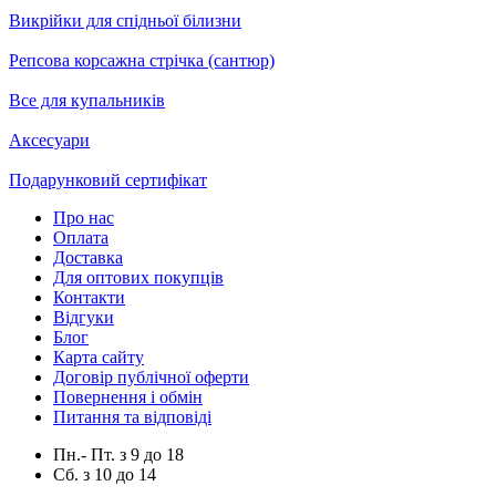
Викрійки для спідньої білизни
Репсова корсажна стрічка (сантюр)
Все для купальників
Аксесуари
Подарунковий сертифікат
Про нас
Оплата
Доставка
Для оптових покупців
Контакти
Відгуки
Блог
Карта сайту
Договір публічної оферти
Повернення і обмін
Питання та відповіді
Пн.- Пт.
з
9
до
18
Сб.
з
10
до
14