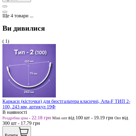
Ще
4
товари
...
Ви дивилися
( 1)
Каркаси (кісточки) для бюстгальтера класичні, Arta-F ТИП 2-
100, 243 мм, артикул 19Ф
В наявності
-
22.18
грн
від 100
шт
-
19.19
грн
від
Роздрібна ціна
Міні опт
Опт
300
шт
-
17.79
грн
Купити