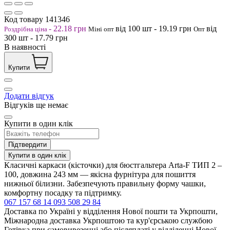
Код товару
141346
-
22.18
грн
від 100
шт
-
19.19
грн
від
Роздрібна ціна
Міні опт
Опт
300
шт
-
17.79
грн
В наявності
Купити
Додати відгук
Відгуків ще немає
Купити в один клік
Підтвердити
Купити в один клік
Класичні каркаси (кісточки) для бюстгальтера Arta-F ТИП 2 –
100, довжина 243 мм — якісна фурнітура для пошиття
нижньої білизни. Забезпечують правильну форму чашки,
комфортну посадку та підтримку.
067 157 68 14
093 508 29 84
Доставка по Україні у відділення Нової пошти та Укрпошти,
Міжнародна доставка Укрпоштою та кур'єрською службою
Готівка при самовивезенні або післяплаті у відділенні Нової