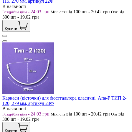
115, 270 мм, артикул 22Ф
В наявності
-
24.03
грн
від 100
шт
-
20.42
грн
від
Роздрібна ціна
Міні опт
Опт
300
шт
-
19.02
грн
Купити
Каркаси (кісточки) для бюстгальтера класичні, Arta-F ТИП 2-
120, 279 мм, артикул 23Ф
В наявності
-
24.03
грн
від 100
шт
-
20.42
грн
від
Роздрібна ціна
Міні опт
Опт
300
шт
-
19.02
грн
Купити