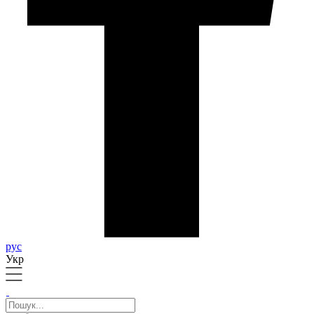
рус
Укр