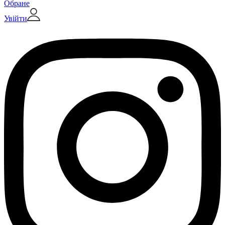
Обране
Увійти