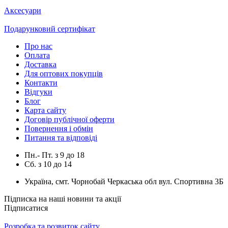
Аксесуари
Подарунковий сертифікат
Про нас
Оплата
Доставка
Для оптових покупців
Контакти
Відгуки
Блог
Карта сайту
Договір публічної оферти
Повернення і обмін
Питання та відповіді
Пн.- Пт.
з
9
до
18
Сб.
з
10
до
14
Україна, смт. Чорнобай Черкаська обл вул. Спортивна 3Б
Підписка на наші новини та акції
Підписатися
Розробка та розвиток сайту