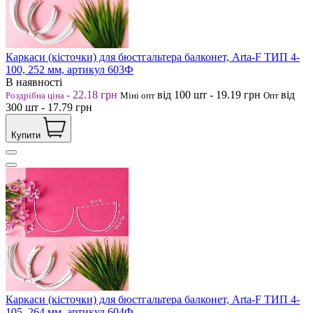
Каркаси (кісточки) для бюстгальтера балконет, Arta-F ТИП 4-
100, 252 мм, артикул 603Ф
В наявності
-
22.18
грн
від 100
шт
-
19.19
грн
від
Роздрібна ціна
Міні опт
Опт
300
шт
-
17.79
грн
Купити
Каркаси (кісточки) для бюстгальтера балконет, Arta-F ТИП 4-
105, 264 мм, артикул 604Ф