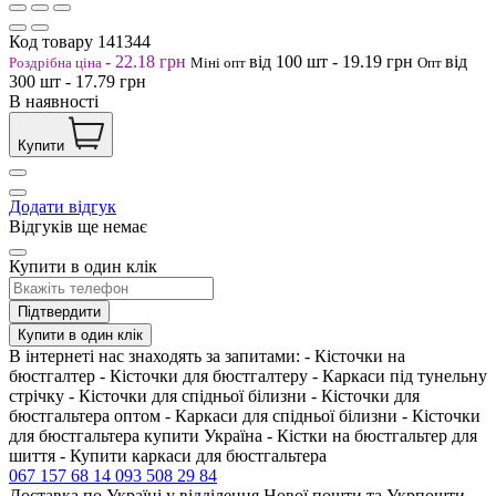
Код товару
141344
-
22.18
грн
від 100
шт
-
19.19
грн
від
Роздрібна ціна
Міні опт
Опт
300
шт
-
17.79
грн
В наявності
Купити
Додати відгук
Відгуків ще немає
Купити в один клік
Підтвердити
Купити в один клік
В інтернеті нас знаходять за запитами: - Кісточки на
бюстгалтер - Кісточки для бюстгалтеру - Каркаси під тунельну
стрічку - Кісточки для спідньої білизни - Кісточки для
бюстгальтера оптом - Каркаси для спідньої білизни - Кісточки
для бюстгальтера купити Україна - Кістки на бюстгальтер для
шиття - Купити каркаси для бюстгальтера
067 157 68 14
093 508 29 84
Доставка по Україні у відділення Нової пошти та Укрпошти,