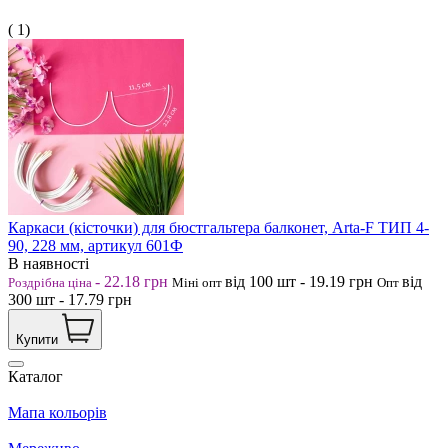
( 1)
Каркаси (кісточки) для бюстгальтера балконет, Arta-F ТИП 4-
90, 228 мм, артикул 601Ф
В наявності
-
22.18
грн
від 100
шт
-
19.19
грн
від
Роздрібна ціна
Міні опт
Опт
300
шт
-
17.79
грн
Купити
Каталог
Мапа кольорів