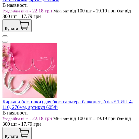
В наявності
-
22.18
грн
від 100
шт
-
19.19
грн
від
Роздрібна ціна
Міні опт
Опт
300
шт
-
17.79
грн
Купити
Каркаси (кісточки) для бюстгальтера балконет, Arta-F ТИП 4-
110, 276мм, артикул 605Ф
В наявності
-
22.18
грн
від 100
шт
-
19.19
грн
від
Роздрібна ціна
Міні опт
Опт
300
шт
-
17.79
грн
Купити