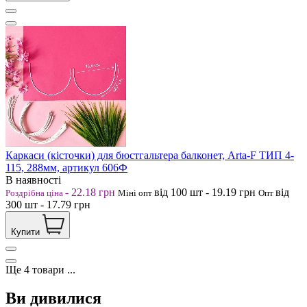
Каркаси (кісточки) для бюстгальтера балконет, Arta-F ТИП 4-
115, 288мм, артикул 606Ф
В наявності
-
22.18
грн
від 100
шт
-
19.19
грн
від
Роздрібна ціна
Міні опт
Опт
300
шт
-
17.79
грн
Купити
Ще
4
товари
...
Ви дивилися