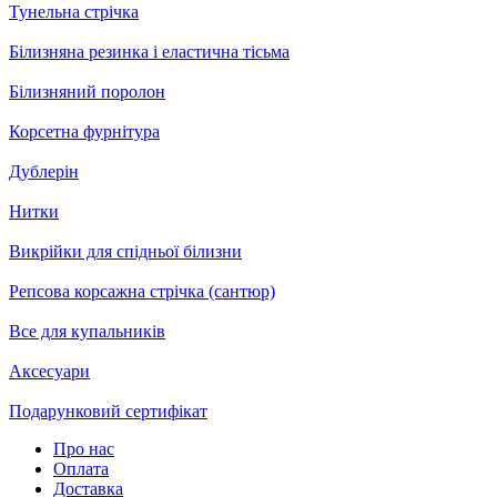
Тунельна стрічка
Білизняна резинка і еластична тісьма
Білизняний поролон
Корсетна фурнітура
Дублерін
Нитки
Викрійки для спідньої білизни
Репсова корсажна стрічка (сантюр)
Все для купальників
Аксесуари
Подарунковий сертифікат
Про нас
Оплата
Доставка