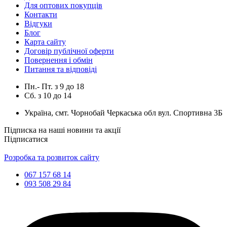
Для оптових покупців
Контакти
Відгуки
Блог
Карта сайту
Договір публічної оферти
Повернення і обмін
Питання та відповіді
Пн.- Пт.
з
9
до
18
Сб.
з
10
до
14
Україна, смт. Чорнобай Черкаська обл вул. Спортивна 3Б
Підписка на наші новини та акції
Підписатися
Розробка та розвиток сайту
067 157 68 14
093 508 29 84