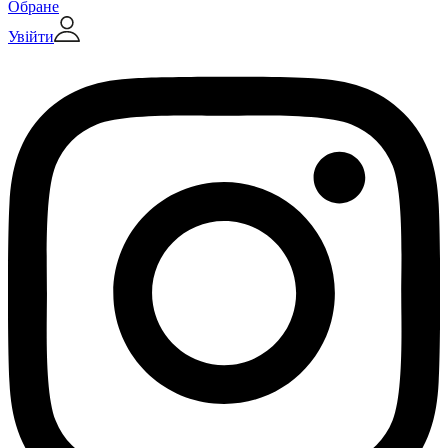
Обране
Увійти