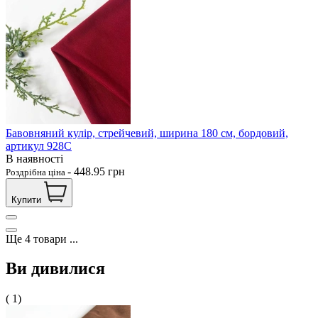
Бавовняний кулір, стрейчевий, ширина 180 см, бордовий,
артикул 928С
В наявності
-
448.95
грн
Роздрібна ціна
Купити
Ще
4
товари
...
Ви дивилися
( 1)