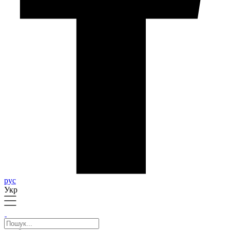
рус
Укр