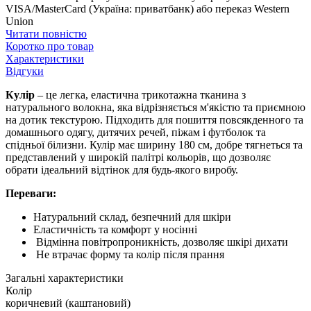
VISA/MasterCard (Україна: приватбанк) або переказ Western
Union
Читати повністю
Коротко про товар
Характеристики
Відгуки
Кулір
– це легка, еластична трикотажна тканина з
натурального волокна, яка відрізняється м'якістю та приємною
на дотик текстурою. Підходить для пошиття повсякденного та
домашнього одягу, дитячих речей, піжам і футболок та
спідньої білизни. Кулір має ширину 180 см, добре тягнеться та
представлений у широкій палітрі кольорів, що дозволяє
обрати ідеальний відтінок для будь-якого виробу.
Переваги:
Натуральний склад, безпечний для шкіри
Еластичність та комфорт у носінні
Відмінна повітропроникність, дозволяє шкірі дихати
Не втрачає форму та колір після прання
Загальні характеристики
Колір
коричневий (каштановий)