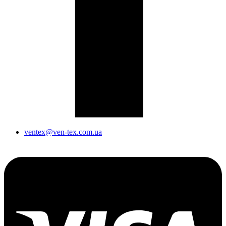
ventex@ven-tex.com.ua