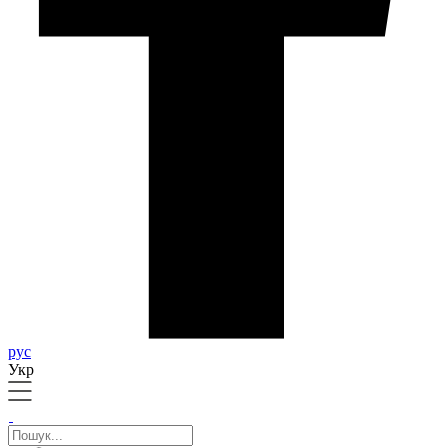
рус
Укр