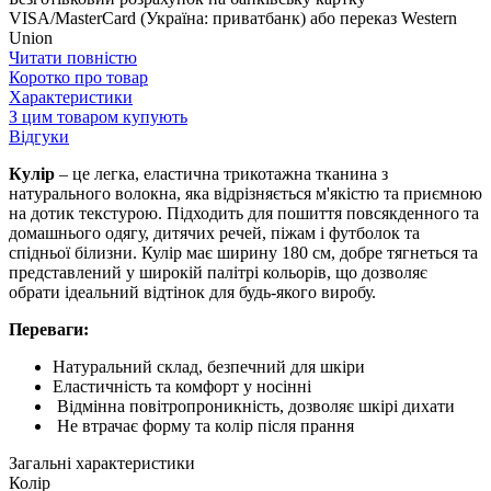
VISA/MasterCard (Україна: приватбанк) або переказ Western
Union
Читати повністю
Коротко про товар
Характеристики
З цим товаром купують
Відгуки
Кулір
– це легка, еластична трикотажна тканина з
натурального волокна, яка відрізняється м'якістю та приємною
на дотик текстурою. Підходить для пошиття повсякденного та
домашнього одягу, дитячих речей, піжам і футболок та
спідньої білизни. Кулір має ширину 180 см, добре тягнеться та
представлений у широкій палітрі кольорів, що дозволяє
обрати ідеальний відтінок для будь-якого виробу.
Переваги:
Натуральний склад, безпечний для шкіри
Еластичність та комфорт у носінні
Відмінна повітропроникність, дозволяє шкірі дихати
Не втрачає форму та колір після прання
Загальні характеристики
Колір