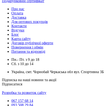
Подарунковий сертифікат
Про нас
Оплата
Доставка
Для оптових покупців
Контакти
Відгуки
Блог
Карта сайту
Договір публічної оферти
Повернення і обмін
Питання та відповіді
Пн.- Пт.
з
9
до
18
Сб.
з
10
до
14
Україна, смт. Чорнобай Черкаська обл вул. Спортивна 3Б
Підписка на наші новини та акції
Підписатися
Розробка та розвиток сайту
067 157 68 14
093 508 29 84