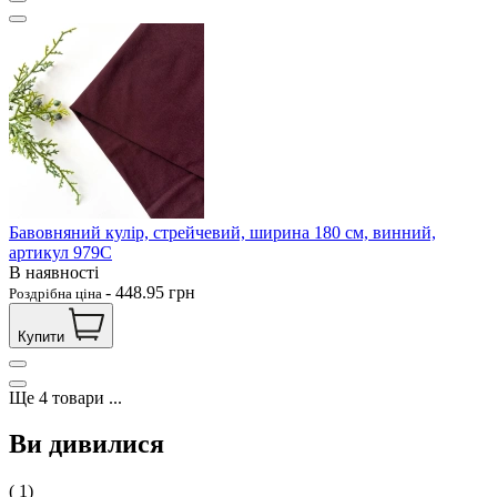
Бавовняний кулір, стрейчевий, ширина 180 см, винний,
артикул 979С
В наявності
-
448.95
грн
Роздрібна ціна
Купити
Ще
4
товари
...
Ви дивилися
( 1)