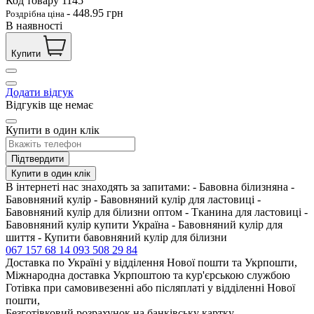
Код товару
1145
-
448.95
грн
Роздрібна ціна
В наявності
Купити
Додати відгук
Відгуків ще немає
Купити в один клік
Підтвердити
Купити в один клік
В інтернеті нас знаходять за запитами: - Бавовна білизняна -
Бавовняний кулір - Бавовняний кулір для ластовиці -
Бавовняний кулір для білизни оптом - Тканина для ластовиці -
Бавовняний кулір купити Україна - Бавовняний кулір для
шиття - Купити бавовняний кулір для білизни
067 157 68 14
093 508 29 84
Доставка по Україні у відділення Нової пошти та Укрпошти,
Міжнародна доставка Укрпоштою та кур'єрською службою
Готівка при самовивезенні або післяплаті у відділенні Нової
пошти,
Безготівковий розрахунок на банківську картку