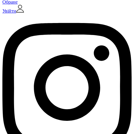
Обране
Увійти