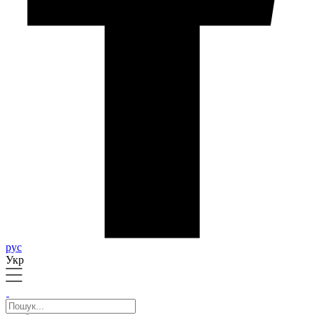
рус
Укр