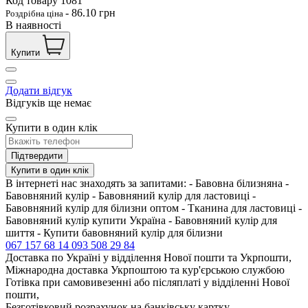
Код товару
1081
-
86.10
грн
Роздрібна ціна
В наявності
Купити
Додати відгук
Відгуків ще немає
Купити в один клік
Підтвердити
Купити в один клік
В інтернеті нас знаходять за запитами: - Бавовна білизняна -
Бавовняний кулір - Бавовняний кулір для ластовиці -
Бавовняний кулір для білизни оптом - Тканина для ластовиці -
Бавовняний кулір купити Україна - Бавовняний кулір для
шиття - Купити бавовняний кулір для білизни
067 157 68 14
093 508 29 84
Доставка по Україні у відділення Нової пошти та Укрпошти,
Міжнародна доставка Укрпоштою та кур'єрською службою
Готівка при самовивезенні або післяплаті у відділенні Нової
пошти,
Безготівковий розрахунок на банківську картку