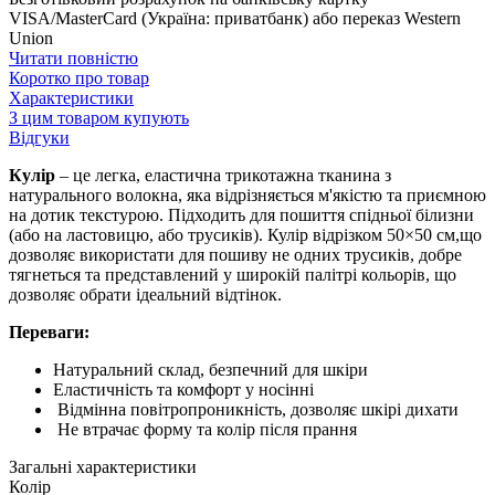
VISA/MasterCard (Україна: приватбанк) або переказ Western
Union
Читати повністю
Коротко про товар
Характеристики
З цим товаром купують
Відгуки
Кулір
– це легка, еластична трикотажна тканина з
натурального волокна, яка відрізняється м'якістю та приємною
на дотик текстурою. Підходить для пошиття спідньої білизни
(або на ластовицю, або трусиків). Кулір відрізком 50×50 см,що
дозволяє використати для пошиву не одних трусиків, добре
тягнеться та представлений у широкій палітрі кольорів, що
дозволяє обрати ідеальний відтінок.
Переваги:
Натуральний склад, безпечний для шкіри
Еластичність та комфорт у носінні
Відмінна повітропроникність, дозволяє шкірі дихати
Не втрачає форму та колір після прання
Загальні характеристики
Колір