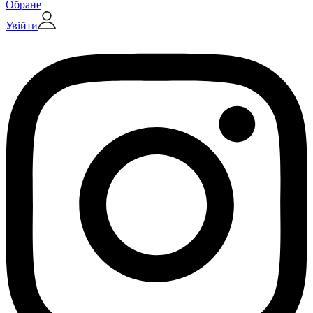
Обране
Увійти