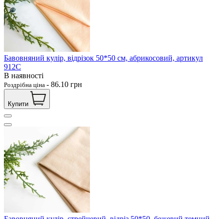
Бавовняний кулір, відрізок 50*50 см, абрикосовий, артикул
912С
В наявності
-
86.10
грн
Роздрібна ціна
Купити
Бавовняний кулір, стрейчевий, відріз 50*50, бежевий темний,