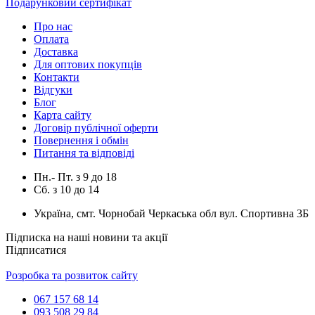
Подарунковий сертифікат
Про нас
Оплата
Доставка
Для оптових покупців
Контакти
Відгуки
Блог
Карта сайту
Договір публічної оферти
Повернення і обмін
Питання та відповіді
Пн.- Пт.
з
9
до
18
Сб.
з
10
до
14
Україна, смт. Чорнобай Черкаська обл вул. Спортивна 3Б
Підписка на наші новини та акції
Підписатися
Розробка та розвиток сайту
067 157 68 14
093 508 29 84