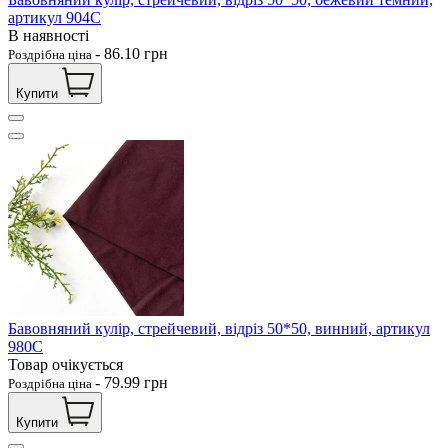
артикул 904С
В наявності
-
86.10
грн
Роздрібна ціна
Купити
Бавовняний кулір, стрейчевий, відріз 50*50, винний, артикул
980С
Товар очікується
-
79.99
грн
Роздрібна ціна
Купити