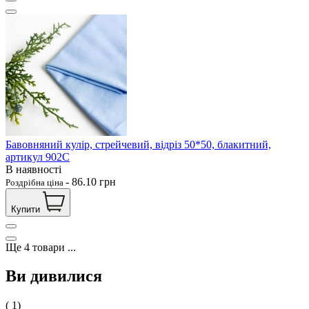
Бавовняний кулір, стрейчевий, відріз 50*50, блакитний,
артикул 902С
В наявності
-
86.10
грн
Роздрібна ціна
Купити
Ще
4
товари
...
Ви дивилися
( 1)