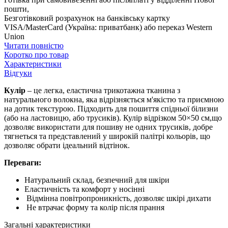
пошти,
Безготівковий розрахунок на банківську картку
VISA/MasterCard (Україна: приватбанк) або переказ Western
Union
Читати повністю
Коротко про товар
Характеристики
Відгуки
Кулір
– це легка, еластична трикотажна тканина з
натурального волокна, яка відрізняється м'якістю та приємною
на дотик текстурою. Підходить для пошиття спідньої білизни
(або на ластовицю, або трусиків). Кулір відрізком 50×50 см,що
дозволяє використати для пошиву не одних трусиків, добре
тягнеться та представлений у широкій палітрі кольорів, що
дозволяє обрати ідеальний відтінок.
Переваги:
Натуральний склад, безпечний для шкіри
Еластичність та комфорт у носінні
Відмінна повітропроникність, дозволяє шкірі дихати
Не втрачає форму та колір після прання
Загальні характеристики