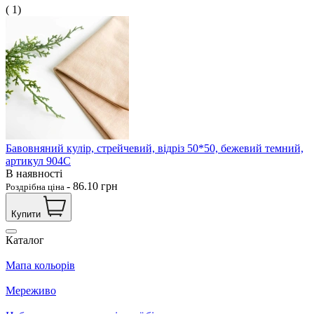
( 1)
Бавовняний кулір, стрейчевий, відріз 50*50, бежевий темний,
артикул 904С
В наявності
-
86.10
грн
Роздрібна ціна
Купити
Каталог
Мапа кольорів
Мереживо