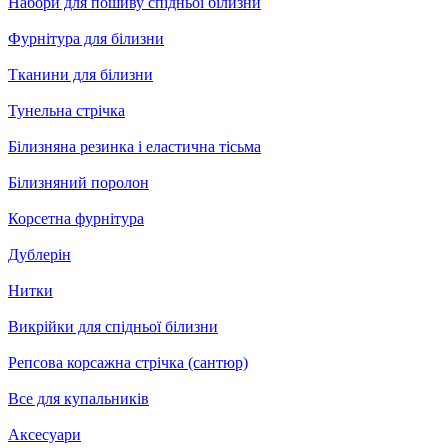
Набори для пошиву спідньої білизни
Фурнітура для білизни
Тканини для білизни
Тунельна стрічка
Білизняна резинка і еластична тісьма
Білизняний поролон
Корсетна фурнітура
Дублерін
Нитки
Викрійки для спідньої білизни
Репсова корсажна стрічка (сантюр)
Все для купальників
Аксесуари