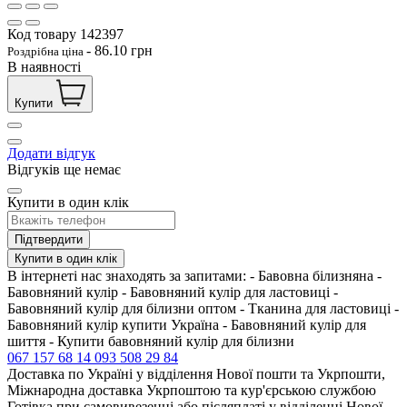
Код товару
142397
-
86.10
грн
Роздрібна ціна
В наявності
Купити
Додати відгук
Відгуків ще немає
Купити в один клік
Підтвердити
Купити в один клік
В інтернеті нас знаходять за запитами: - Бавовна білизняна -
Бавовняний кулір - Бавовняний кулір для ластовиці -
Бавовняний кулір для білизни оптом - Тканина для ластовиці -
Бавовняний кулір купити Україна - Бавовняний кулір для
шиття - Купити бавовняний кулір для білизни
067 157 68 14
093 508 29 84
Доставка по Україні у відділення Нової пошти та Укрпошти,
Міжнародна доставка Укрпоштою та кур'єрською службою
Готівка при самовивезенні або післяплаті у відділенні Нової