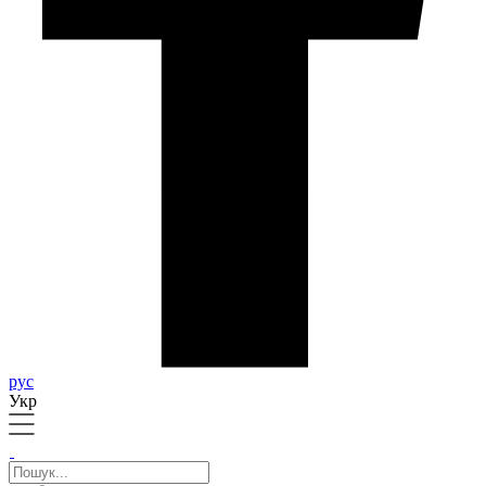
рус
Укр