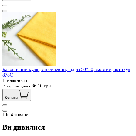
Бавовняний кулір, стрейчевий, відріз 50*50, жовтий, артикул
878С
В наявності
-
86.10
грн
Роздрібна ціна
Купити
Ще
4
товари
...
Ви дивилися