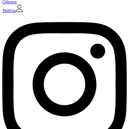
Обране
Увійти