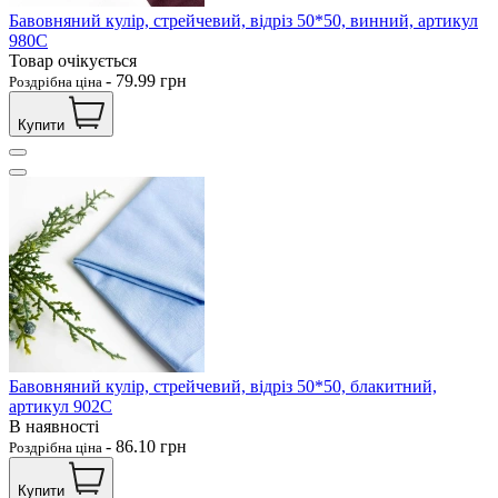
Бавовняний кулір, стрейчевий, відріз 50*50, винний, артикул
980С
Товар очікується
-
79.99
грн
Роздрібна ціна
Купити
Бавовняний кулір, стрейчевий, відріз 50*50, блакитний,
артикул 902С
В наявності
-
86.10
грн
Роздрібна ціна
Купити