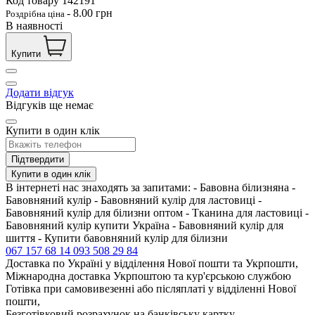
Код товару
142191
-
8.00
грн
Роздрібна ціна
В наявності
Купити
Додати відгук
Відгуків ще немає
Купити в один клік
Підтвердити
Купити в один клік
В інтернеті нас знаходять за запитами: - Бавовна білизняна -
Бавовняний кулір - Бавовняний кулір для ластовиці -
Бавовняний кулір для білизни оптом - Тканина для ластовиці -
Бавовняний кулір купити Україна - Бавовняний кулір для
шиття - Купити бавовняний кулір для білизни
067 157 68 14
093 508 29 84
Доставка по Україні у відділення Нової пошти та Укрпошти,
Міжнародна доставка Укрпоштою та кур'єрською службою
Готівка при самовивезенні або післяплаті у відділенні Нової
пошти,
Безготівковий розрахунок на банківську картку