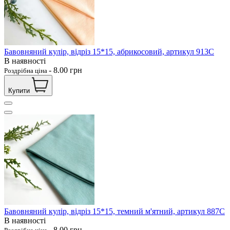
Бавовняний кулір, відріз 15*15, абрикосовий, артикул 913С
В наявності
-
8.00
грн
Роздрібна ціна
Купити
Бавовняний кулір, відріз 15*15, темний м'ятний, артикул 887С
В наявності
-
8.00
грн