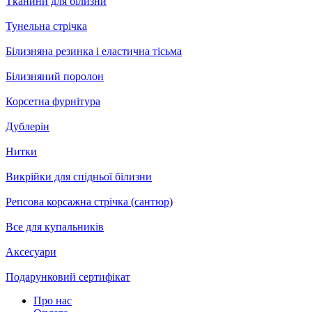
Тканини для білизни
Тунельна стрічка
Білизняна резинка і еластична тісьма
Білизняний поролон
Корсетна фурнітура
Дублерін
Нитки
Викрійки для спідньої білизни
Репсова корсажна стрічка (сантюр)
Все для купальників
Аксесуари
Подарунковий сертифікат
Про нас