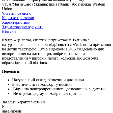
VISA/MasterCard (Україна: приватбанк) або переказ Western
Union
Читати повністю
Коротко про товар
Характеристики
З цим товаром купують
Відгуки
Кулір
– це легка, еластична трикотажна тканина з
натурального волокна, яка відрізняється м'якістю та приємною
на дотик текстурою. Кулір відрізком 15×15 см,ідеально для
використання на ластовицю, добре тягнеться та
представлений у широкій палітрі кольорів, що дозволяє
обрати ідеальний відтінок.
Переваги:
Натуральний склад, безпечний для шкіри
Еластичність та комфорт у носінні
Відмінна повітропроникність, дозволяє шкірі дихати
Не втрачає форму та колір після прання
Загальні характеристики
Колір
лавандовий