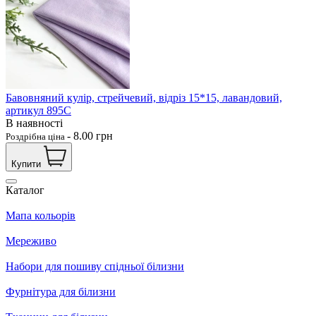
Бавовняний кулір, стрейчевий, відріз 15*15, лавандовий,
артикул 895С
В наявності
-
8.00
грн
Роздрібна ціна
Купити
Каталог
Мапа кольорів
Мереживо
Набори для пошиву спідньої білизни
Фурнітура для білизни