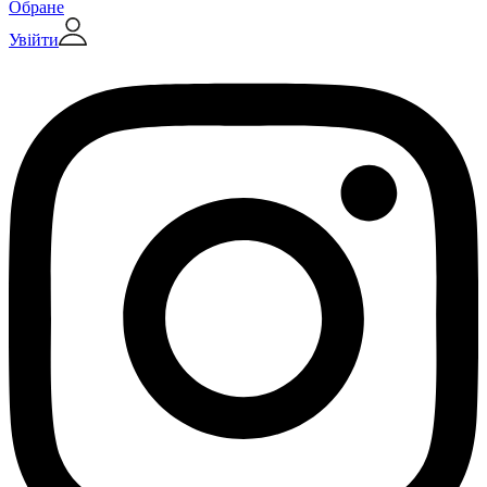
Обране
Увійти