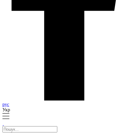
рус
Укр