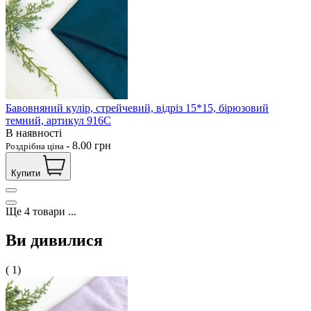
Бавовняний кулір, стрейчевий, відріз 15*15, бірюзовий
темний, артикул 916С
В наявності
-
8.00
грн
Роздрібна ціна
Купити
Ще
4
товари
...
Ви дивилися
( 1)