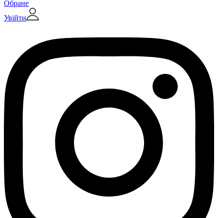
Обране
Увійти