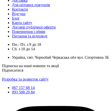
Доставка
Для оптових покупців
Контакти
Відгуки
Блог
Карта сайту
Договір публічної оферти
Повернення і обмін
Питання та відповіді
Пн.- Пт.
з
9
до
18
Сб.
з
10
до
14
Україна, смт. Чорнобай Черкаська обл вул. Спортивна 3Б
Підписка на наші новини та акції
Підписатися
Розробка та розвиток сайту
067 157 68 14
093 508 29 84