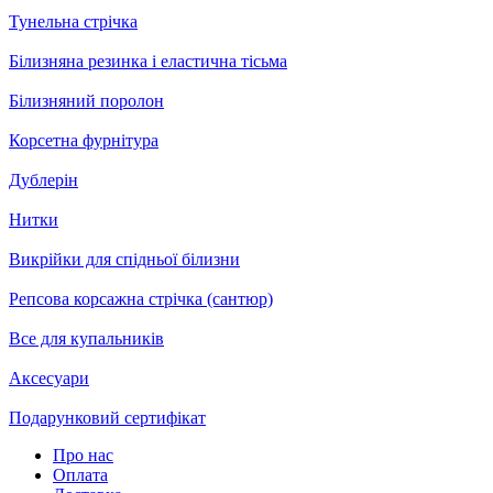
Тунельна стрічка
Білизняна резинка і еластична тісьма
Білизняний поролон
Корсетна фурнітура
Дублерін
Нитки
Викрійки для спідньої білизни
Репсова корсажна стрічка (сантюр)
Все для купальників
Аксесуари
Подарунковий сертифікат
Про нас
Оплата