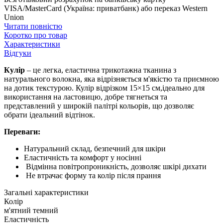
VISA/MasterCard (Україна: приватбанк) або переказ Western
Union
Читати повністю
Коротко про товар
Характеристики
Відгуки
Кулір
– це легка, еластична трикотажна тканина з
натурального волокна, яка відрізняється м'якістю та приємною
на дотик текстурою. Кулір відрізком 15×15 см,ідеально для
використання на ластовицю, добре тягнеться та
представлений у широкій палітрі кольорів, що дозволяє
обрати ідеальний відтінок.
Переваги:
Натуральний склад, безпечний для шкіри
Еластичність та комфорт у носінні
Відмінна повітропроникність, дозволяє шкірі дихати
Не втрачає форму та колір після прання
Загальні характеристики
Колір
м'ятний темний
Еластичність