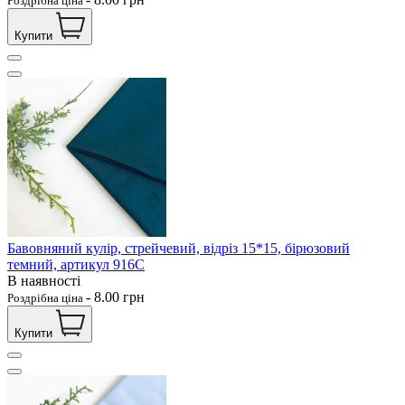
Роздрібна ціна
Купити
Бавовняний кулір, стрейчевий, відріз 15*15, бірюзовий
темний, артикул 916С
В наявності
-
8.00
грн
Роздрібна ціна
Купити