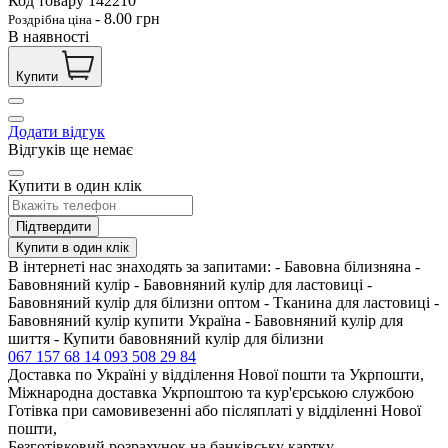
Код товару
142210
-
8.00
грн
Роздрібна ціна
В наявності
Купити
Додати відгук
Відгуків ще немає
Купити в один клік
Підтвердити
Купити в один клік
В інтернеті нас знаходять за запитами: - Бавовна білизняна -
Бавовняний кулір - Бавовняний кулір для ластовиці -
Бавовняний кулір для білизни оптом - Тканина для ластовиці -
Бавовняний кулір купити Україна - Бавовняний кулір для
шиття - Купити бавовняний кулір для білизни
067 157 68 14
093 508 29 84
Доставка по Україні у відділення Нової пошти та Укрпошти,
Міжнародна доставка Укрпоштою та кур'єрською службою
Готівка при самовивезенні або післяплаті у відділенні Нової
пошти,
Безготівковий розрахунок на банківську картку