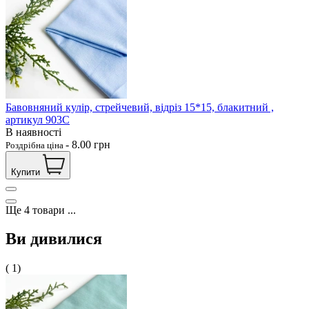
Бавовняний кулір, стрейчевий, відріз 15*15, блакитний ,
артикул 903С
В наявності
-
8.00
грн
Роздрібна ціна
Купити
Ще
4
товари
...
Ви дивилися
( 1)