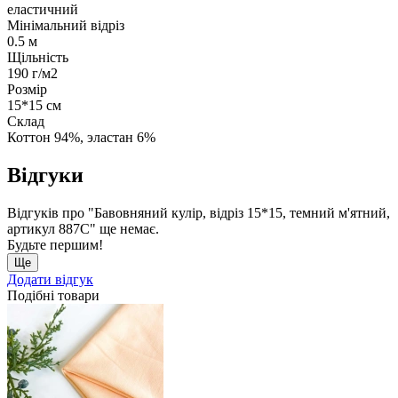
еластичний
Мінімальний відріз
0.5 м
Щільність
190 г/м2
Розмір
15*15 см
Склад
Коттон 94%, эластан 6%
Відгуки
Відгуків про "Бавовняний кулір, відріз 15*15, темний м'ятний,
артикул 887С" ще немає.
Будьте першим!
Ще
Додати відгук
Подібні товари