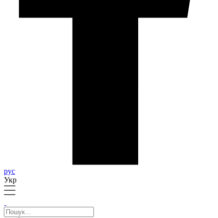
рус
Укр