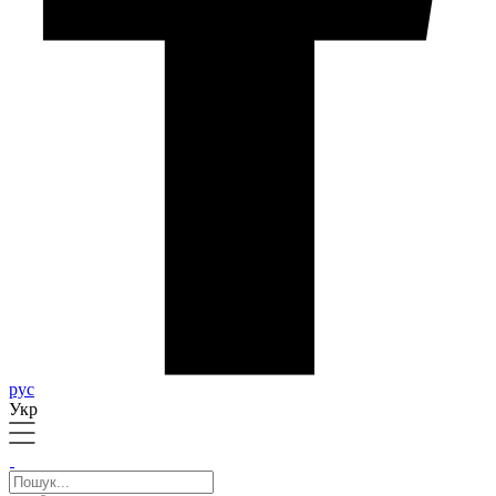
рус
Укр