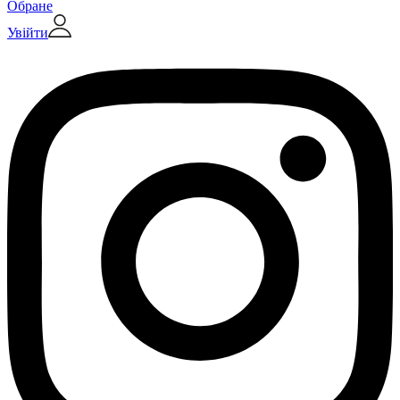
Обране
Увійти