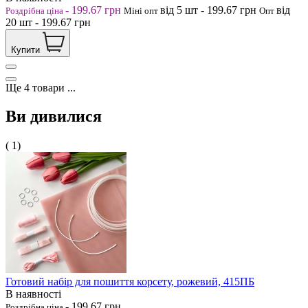
-
199.67
грн
від 5
шт
-
199.67
грн
від
Роздрібна ціна
Міні опт
Опт
20
шт
-
199.67
грн
Купити
Ще
4
товари
...
Ви дивилися
( 1)
Готовий набір для пошиття корсету, рожевий, 415ПБ
В наявності
-
199.67
грн
Роздрібна ціна