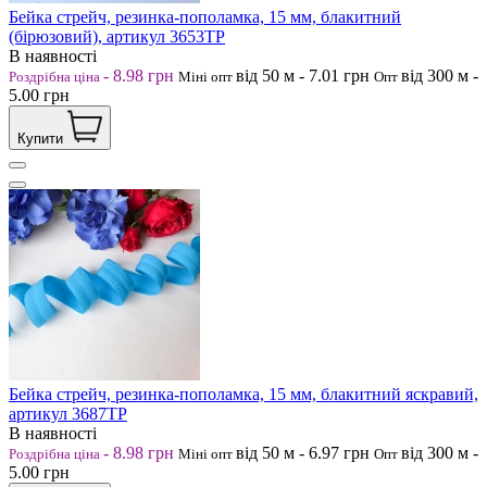
Бейка стрейч, резинка-пополамка, 15 мм, блакитний
(бірюзовий), артикул 3653ТР
В наявності
-
8.98
грн
від 50
м
-
7.01
грн
від 300
м
-
Роздрібна ціна
Міні опт
Опт
5.00
грн
Купити
Бейка стрейч, резинка-пополамка, 15 мм, блакитний яскравий,
артикул 3687ТР
В наявності
-
8.98
грн
від 50
м
-
6.97
грн
від 300
м
-
Роздрібна ціна
Міні опт
Опт
5.00
грн