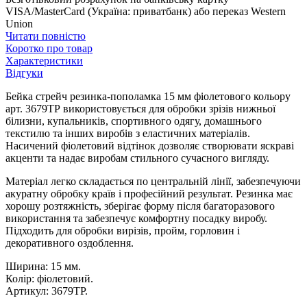
VISA/MasterCard (Україна: приватбанк) або переказ Western
Union
Читати повністю
Коротко про товар
Характеристики
Відгуки
Бейка стрейч резинка-пополамка 15 мм фіолетового кольору
арт. 3679ТР використовується для обробки зрізів нижньої
білизни, купальників, спортивного одягу, домашнього
текстилю та інших виробів з еластичних матеріалів.
Насичений фіолетовий відтінок дозволяє створювати яскраві
акценти та надає виробам стильного сучасного вигляду.
Матеріал легко складається по центральній лінії, забезпечуючи
акуратну обробку країв і професійний результат. Резинка має
хорошу розтяжність, зберігає форму після багаторазового
використання та забезпечує комфортну посадку виробу.
Підходить для обробки вирізів, пройм, горловин і
декоративного оздоблення.
Ширина: 15 мм.
Колір: фіолетовий.
Артикул: 3679ТР.