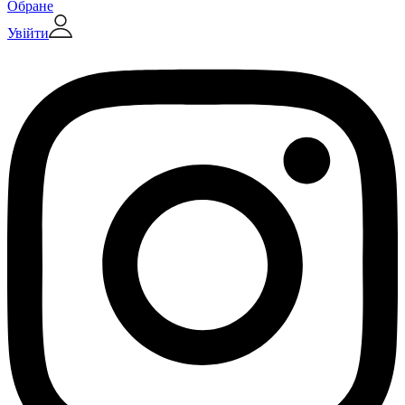
Обране
Увійти