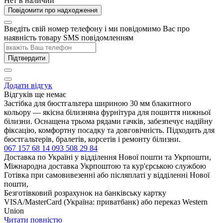
Нет в наличии
Повідомити про надходження
Введіть свій номер телефону і ми повідомимо Вас про
наявність товару SMS повідомленням
Підтвердити
Додати відгук
Відгуків ще немає
Застібка для бюстгальтера шириною 30 мм блакитного
кольору — якісна білизняна фурнітура для пошиття нижньої
білизни. Оснащена трьома рядами гачків, забезпечує надійну
фіксацію, комфортну посадку та довговічність. Підходить для
бюстгальтерів, бралетів, корсетів і ремонту білизни.
067 157 68 14
093 508 29 84
Доставка по Україні у відділення Нової пошти та Укрпошти,
Міжнародна доставка Укрпоштою та кур'єрською службою
Готівка при самовивезенні або післяплаті у відділенні Нової
пошти,
Безготівковий розрахунок на банківську картку
VISA/MasterCard (Україна: приватбанк) або переказ Western
Union
Читати повністю