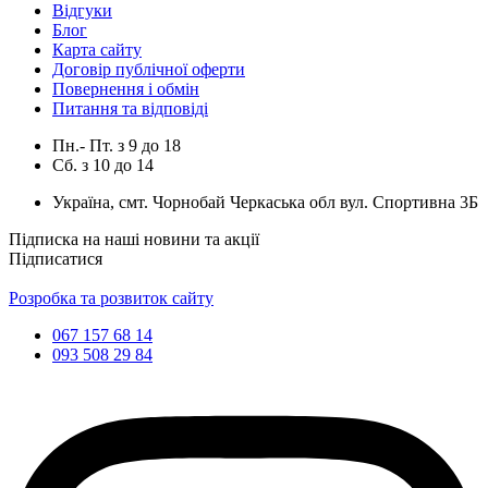
Відгуки
Блог
Карта сайту
Договір публічної оферти
Повернення і обмін
Питання та відповіді
Пн.- Пт.
з
9
до
18
Сб.
з
10
до
14
Україна, смт. Чорнобай Черкаська обл вул. Спортивна 3Б
Підписка на наші новини та акції
Підписатися
Розробка та розвиток сайту
067 157 68 14
093 508 29 84