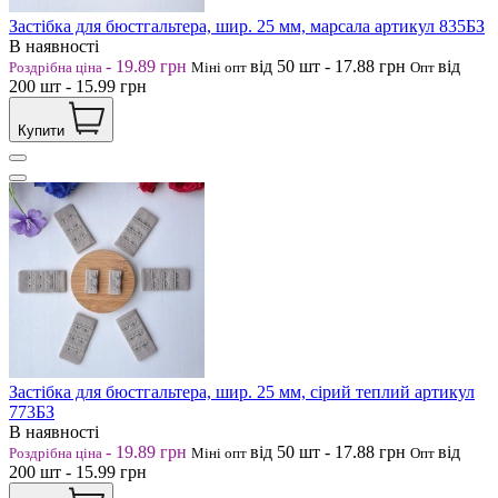
Застібка для бюстгальтера, шир. 25 мм, марсала артикул 835БЗ
В наявності
-
19.89
грн
від 50
шт
-
17.88
грн
від
Роздрібна ціна
Міні опт
Опт
200
шт
-
15.99
грн
Купити
Застібка для бюстгальтера, шир. 25 мм, сірий теплий артикул
773БЗ
В наявності
-
19.89
грн
від 50
шт
-
17.88
грн
від
Роздрібна ціна
Міні опт
Опт
200
шт
-
15.99
грн