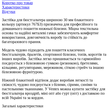
Коротко про товар
Характеристики
Відгуки
Застібка для бюстгальтера шириною 30 мм блакитного
кольору (артикул 767БЗ) призначена для професійного та
домашнього пошиття нижньої білизни. Міцна текстильна
основа та надійні металеві гачки забезпечують комфортне
використання, довговічність виробу та стійкість до
багаторазового прання.
Модель чудово підходить для пошиття класичних
бюстгальтерів, бралетів, спортивної білизни, топів, корсетів та
інших виробів. Застібка легко пришивається та гармонійно
поєднується з білизняною гумкою (резинкою), бретелями,
кільцями, регуляторами, мереживом, сіткою стрейч та іншою
білизняною фурнітурою.
Ніжний блакитний відтінок додає виробам легкості та
свіжості, чудово поєднується з білими, сірими, синіми та
пастельними тканинами. У Ventex можна купити застібку для
бюстгальтера вроздріб, міні опт або гурт (опт) з доставкою по
всій Україні та за кордон.
Загальні характеристики