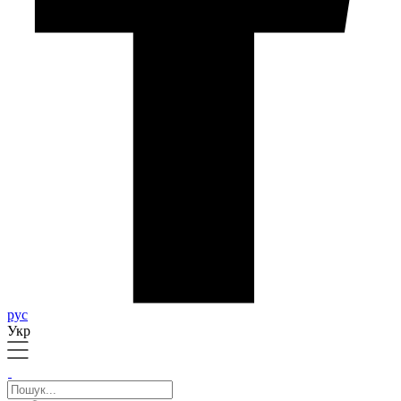
рус
Укр