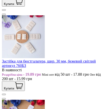
Купити
Застібка для бюстгальтера, шир. 30 мм, бежевий світлий
артикул 760БЗ
В наявності
-
19.89
грн
від 50
шт
-
17.88
грн
від
Роздрібна ціна
Міні опт
Опт
200
шт
-
15.99
грн
Купити