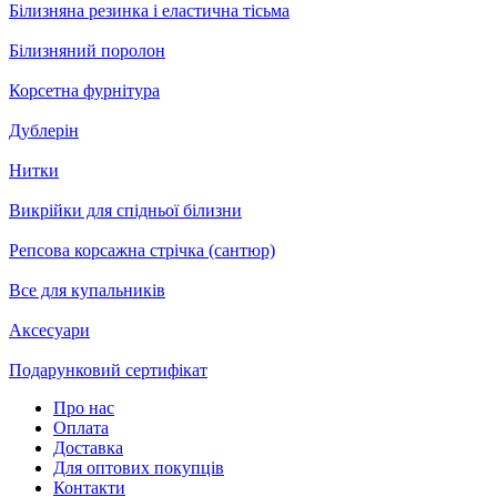
Білизняна резинка і еластична тісьма
Білизняний поролон
Корсетна фурнітура
Дублерін
Нитки
Викрійки для спідньої білизни
Репсова корсажна стрічка (сантюр)
Все для купальників
Аксесуари
Подарунковий сертифікат
Про нас
Оплата
Доставка
Для оптових покупців
Контакти