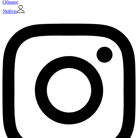
Обране
Увійти