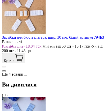
Застібка для бюстгальтера, шир. 30 мм, білий артикул 794БЗ
В наявності
-
18.04
грн
від 50
шт
-
15.17
грн
від
Роздрібна ціна
Міні опт
Опт
200
шт
-
11.48
грн
Купити
Ще
4
товари
...
Ви дивилися
( 1)