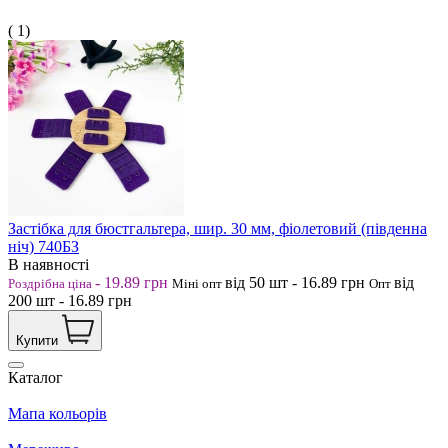
( 1)
Застібка для бюстгальтера, шир. 30 мм, фіолетовий (південна
ніч) 740БЗ
В наявності
-
19.89
грн
від 50
шт
-
16.89
грн
від
Роздрібна ціна
Міні опт
Опт
200
шт
-
16.89
грн
Купити
Каталог
Мапа кольорів