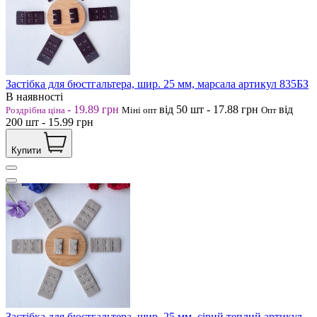
Застібка для бюстгальтера, шир. 25 мм, марсала артикул 835БЗ
В наявності
-
19.89
грн
від 50
шт
-
17.88
грн
від
Роздрібна ціна
Міні опт
Опт
200
шт
-
15.99
грн
Купити
Застібка для бюстгальтера, шир. 25 мм, сірий теплий артикул