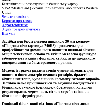
Безготівковий розрахунок на банківську картку
VISA/MasterCard (Україна: приватбанк) або переказ Western
Union
Читати повністю
Коротко про товар
Характеристики
З цим товаром купують
Відгуки
Застібка для бюстгальтера шириною 30 мм кольору
«Південна ніч» (артикул 740БЗ) призначена для
професійного та домашнього пошиття нижньої білизни.
Міцна текстильна основа та якісна металева фурнітура
забезпечують надійну фіксацію, стійкість до щоденного
використання та багаторазового прання.
Модель із трьома рядами гачків чудово підходить для
пошиття бюстгальтерів великих розмірів, бралетів,
білизняних топів, купальників і ремонту готових виробів.
Застібка легко пришивається та відмінно поєднується з
білизняною гумкою (резинкою), бретелями, кільцями,
регуляторами, мереживом, сіткою стрейч та іншою
білизняною фурнітурою.
Глибокий фіолетовий відтінок «Південна ніч» додає