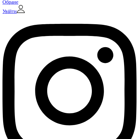
Обране
Увійти