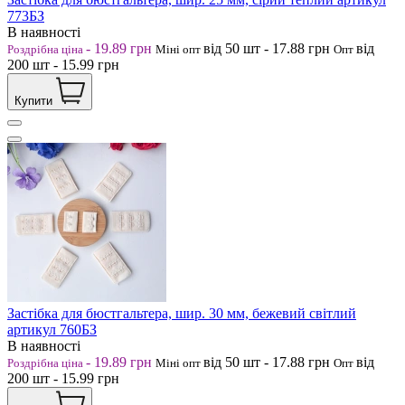
773БЗ
В наявності
-
19.89
грн
від 50
шт
-
17.88
грн
від
Роздрібна ціна
Міні опт
Опт
200
шт
-
15.99
грн
Купити
Застібка для бюстгальтера, шир. 30 мм, бежевий світлий
артикул 760БЗ
В наявності
-
19.89
грн
від 50
шт
-
17.88
грн
від
Роздрібна ціна
Міні опт
Опт
200
шт
-
15.99
грн