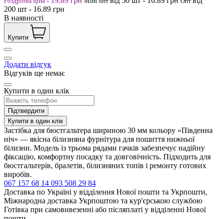
-
19.89
грн
від 50
шт
-
16.89
грн
від
Роздрібна ціна
Міні опт
Опт
200
шт
-
16.89
грн
В наявності
Купити
Додати відгук
Відгуків ще немає
Купити в один клік
Підтвердити
Купити в один клік
Застібка для бюстгальтера шириною 30 мм кольору «Південна
ніч» — якісна білизняна фурнітура для пошиття нижньої
білизни. Модель із трьома рядами гачків забезпечує надійну
фіксацію, комфортну посадку та довговічність. Підходить для
бюстгальтерів, бралетів, білизняних топів і ремонту готових
виробів.
067 157 68 14
093 508 29 84
Доставка по Україні у відділення Нової пошти та Укрпошти,
Міжнародна доставка Укрпоштою та кур'єрською службою
Готівка при самовивезенні або післяплаті у відділенні Нової
пошти,