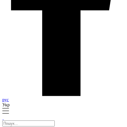
рус
Укр