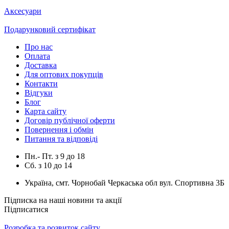
Аксесуари
Подарунковий сертифікат
Про нас
Оплата
Доставка
Для оптових покупців
Контакти
Відгуки
Блог
Карта сайту
Договір публічної оферти
Повернення і обмін
Питання та відповіді
Пн.- Пт.
з
9
до
18
Сб.
з
10
до
14
Україна, смт. Чорнобай Черкаська обл вул. Спортивна 3Б
Підписка на наші новини та акції
Підписатися
Розробка та розвиток сайту