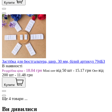
Купити
Застібка для бюстгальтера, шир. 30 мм, білий артикул 794БЗ
В наявності
-
18.04
грн
від 50
шт
-
15.17
грн
від
Роздрібна ціна
Міні опт
Опт
200
шт
-
11.48
грн
Купити
Ще
4
товари
...
Ви дивилися