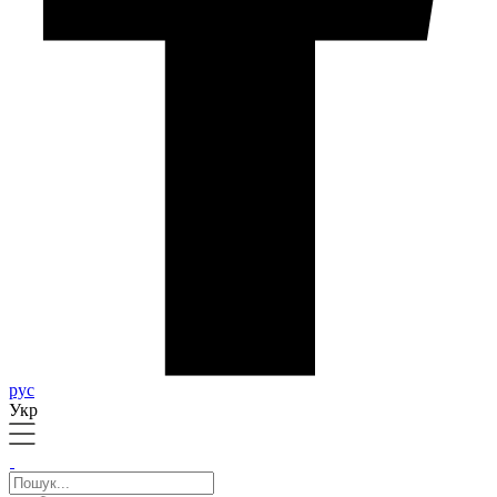
рус
Укр