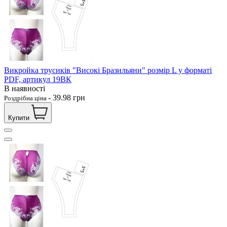
Викройка трусиків "Високі Бразильяни" розмір L у форматі
PDF, артикул 19ВК
В наявності
-
39.98
грн
Роздрібна ціна
Купити