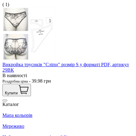
( 1)
Викройка трусиків "Сліпи" розмір S у форматі PDF, артикул
29ВК
В наявності
-
39.98
грн
Роздрібна ціна
Купити
Каталог
Мапа кольорів
Мереживо