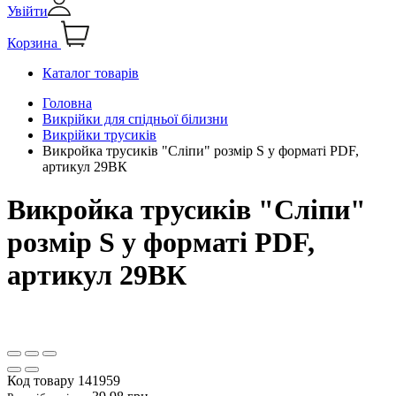
Увійти
Корзина
Каталог товарів
Головна
Викрійки для спідньої білизни
Викрійки трусиків
Викройка трусиків "Сліпи" розмір S у форматі PDF,
артикул 29ВК
Викройка трусиків "Сліпи"
розмір S у форматі PDF,
артикул 29ВК
Код товару
141959