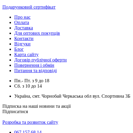
Подарунковий сертифікат
Про нас
Оплата
Доставка
Для оптових покупців
Контакти
Відгуки
Блог
Карта сайту
Договір публічної оферти
Повернення і обмін
Питання та відповіді
Пн.- Пт.
з
9
до
18
Сб.
з
10
до
14
Україна, смт. Чорнобай Черкаська обл вул. Спортивна 3Б
Підписка на наші новини та акції
Підписатися
Розробка та розвиток сайту
067 157 68 14