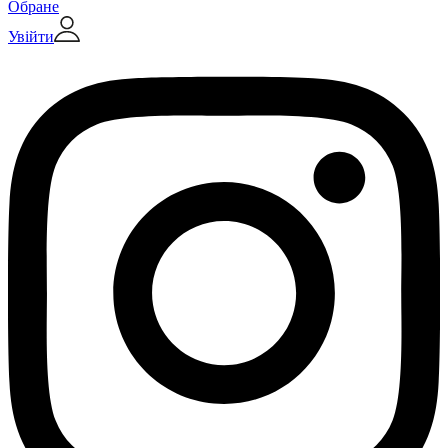
Обране
Увійти