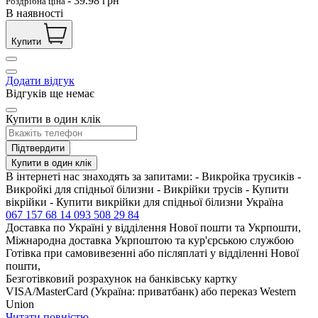
-
39.98
грн
Роздрібна ціна
В наявності
Купити
Додати відгук
Відгуків ще немає
Купити в один клік
Підтвердити
Купити в один клік
В інтернеті нас знаходять за запитами: - Викройка трусиків -
Викройкі для спідньої білизни - Викрійки трусів - Купити
вікрійки - Купити викрійки для спідньої білизни Україна
067 157 68 14
093 508 29 84
Доставка по Україні у відділення Нової пошти та Укрпошти,
Міжнародна доставка Укрпоштою та кур'єрською службою
Готівка при самовивезенні або післяплаті у відділенні Нової
пошти,
Безготівковий розрахунок на банківську картку
VISA/MasterCard (Україна: приватбанк) або переказ Western
Union
Читати повністю