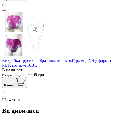
Викройка трусиків "Бразильяни високі" розмір XS у форматі
PDF, артикул 16ВК
В наявності
-
39.98
грн
Роздрібна ціна
Купити
Ще
4
товари
...
Ви дивилися