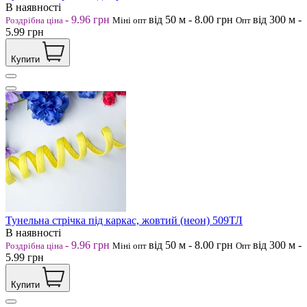
В наявності
-
9.96
грн
від 50
м
-
8.00
грн
від 300
м
-
Роздрібна ціна
Міні опт
Опт
5.99
грн
Купити
Тунельна стрічка під каркас, жовтий (неон) 509ТЛ
В наявності
-
9.96
грн
від 50
м
-
8.00
грн
від 300
м
-
Роздрібна ціна
Міні опт
Опт
5.99
грн
Купити