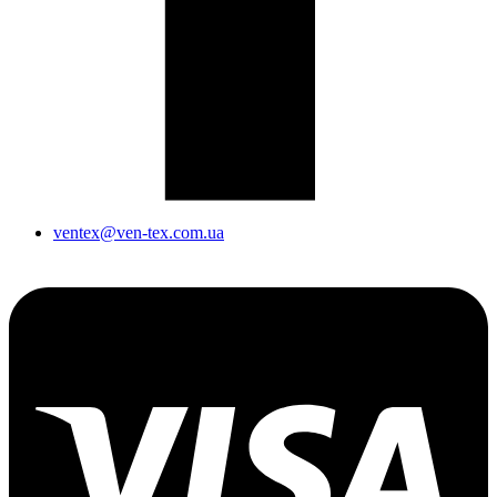
ventex@ven-tex.com.ua