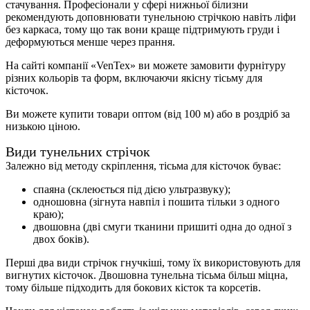
стачування. Професіонали у сфері нижньої білизни
рекомендують доповнювати тунельною стрічкою навіть ліфи
без каркаса, тому що так вони краще підтримують груди і
деформуються менше через прання.
На сайті компанії «VenTex» ви можете замовити фурнітуру
різних кольорів та форм, включаючи якісну тісьму для
кісточок.
Ви можете купити товари оптом (від 100 м) або в роздріб за
низькою ціною.
Види тунельних стрічок
Залежно від методу скріплення, тісьма для кісточок буває:
спаяна (склеюється під дією ультразвуку);
одношовна (зігнута навпіл і пошита тільки з одного
краю);
двошовна (дві смуги тканини пришиті одна до одної з
двох боків).
Перші два види стрічок гнучкіші, тому їх використовують для
вигнутих кісточок. Двошовна тунельна тісьма більш міцна,
тому більше підходить для бокових кісток та корсетів.