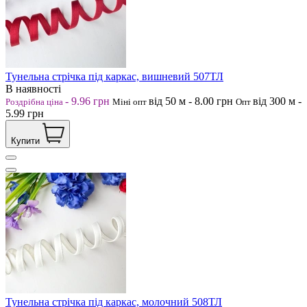
Тунельна стрічка під каркас, вишневий 507ТЛ
В наявності
-
9.96
грн
від 50
м
-
8.00
грн
від 300
м
-
Роздрібна ціна
Міні опт
Опт
5.99
грн
Купити
Тунельна стрічка під каркас, молочний 508ТЛ