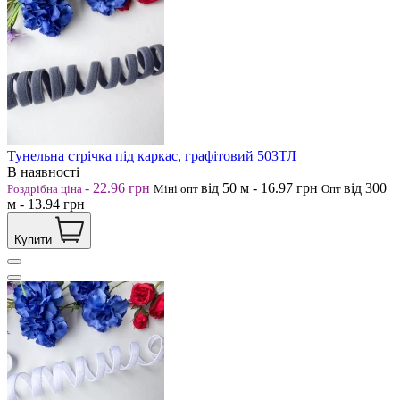
Тунельна стрічка під каркас, графітовий 503ТЛ
В наявності
-
22.96
грн
від 50
м
-
16.97
грн
від 300
Роздрібна ціна
Міні опт
Опт
м
-
13.94
грн
Купити