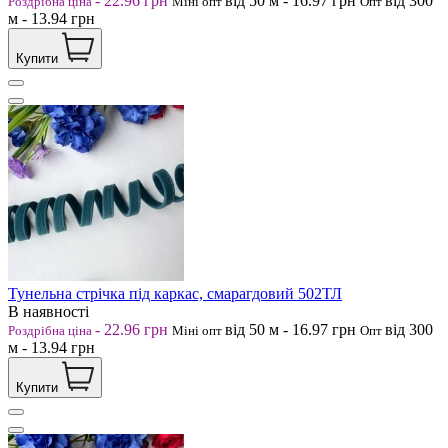
-
22.96
грн
від 50
м
-
16.97
грн
від 300
Роздрібна ціна
Міні опт
Опт
м
-
13.94
грн
Купити
Тунельна стрічка під каркас, смарагдовий 502ТЛ
В наявності
-
22.96
грн
від 50
м
-
16.97
грн
від 300
Роздрібна ціна
Міні опт
Опт
м
-
13.94
грн
Купити