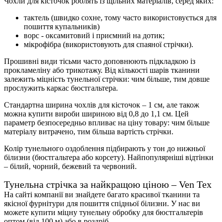
Чохли для кісточок роблять із щільних матеріалів, серед яких:
тактель (швидко сохне, тому часто використовується для
пошиття купальників)
ворс - оксамитовий і приємний на дотик;
мікрофібра (використовують для спаяної стрічки).
Прошивні види тісьми часто доповнюють підкладкою із
прокламеліну або трикотажу. Від кількості шарів тканини
залежить міцність тунельної стрічки: чим більше, тим довше
прослужить каркас бюстгальтера.
Стандартна ширина чохлів для кісточок – 1 см, але також
можна купити вироби шириною від 0,8 до 1,1 см. Цей
параметр безпосередньо впливає на ціну товару: чим більше
матеріалу витрачено, тим більша вартість стрічки.
Колір тунельного оздоблення підбирають у тон до нижньої
білизни (бюстгальтера або корсету). Найпопулярніші відтінки
– білий, чорний, бежевий та червоний.
Тунельна стрічка за найкращою ціною – Ven Tex
На сайті компанії ви знайдете багато красивої тканини та
якісної фурнітури для пошиття спідньої білизни. У нас ви
можете купити міцну тунельну обробку для бюстгальтерів
оптом (від 100 м) або в роздріб.