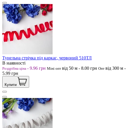
Тунельна стрічка під каркас, червоний 510ТЛ
В наявності
-
9.96
грн
від 50
м
-
8.00
грн
від 300
м
-
Роздрібна ціна
Міні опт
Опт
5.99
грн
Купити