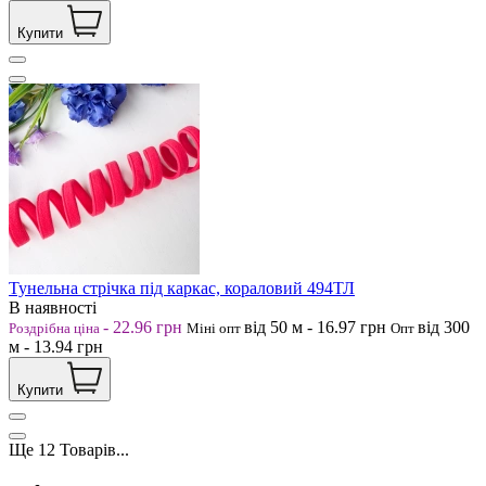
Купити
Тунельна стрічка під каркас, кораловий 494ТЛ
В наявності
-
22.96
грн
від 50
м
-
16.97
грн
від 300
Роздрібна ціна
Міні опт
Опт
м
-
13.94
грн
Купити
Ще
12
Товарів...