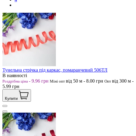
Тунельна стрічка під каркас, помаранчевий 506ТЛ
В наявності
-
9.96
грн
від 50
м
-
8.00
грн
від 300
м
-
Роздрібна ціна
Міні опт
Опт
5.99
грн
Купити