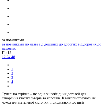
за новинками
за новинками
по назві
від дешевих до дорогих
від дорогих до
дешевих
По 12
12
24
48
1
2
3
4
Тунельна стрічка – це одна з необхідних деталей для
створення бюстгальтерів та корсетів. Її використовують як
чохол для металевої кісточки, пришиваючи до швів