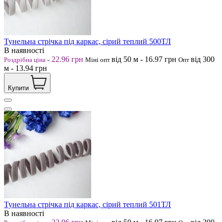
Тунельна стрічка під каркас, сірий теплий 500ТЛ
В наявності
-
22.96
грн
від 50
м
-
16.97
грн
від 300
Роздрібна ціна
Міні опт
Опт
м
-
13.94
грн
Купити
Тунельна стрічка під каркас, сірий теплий 501ТЛ
В наявності