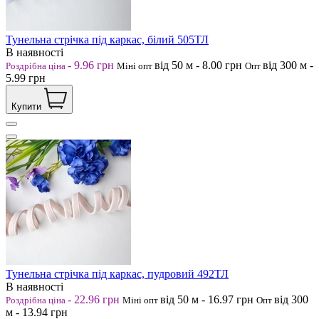
Тунельна стрічка під каркас, білий 505ТЛ
В наявності
-
9.96
грн
від 50
м
-
8.00
грн
від 300
м
-
Роздрібна ціна
Міні опт
Опт
5.99
грн
Купити
Тунельна стрічка під каркас, пудровий 492ТЛ
В наявності
-
22.96
грн
від 50
м
-
16.97
грн
від 300
Роздрібна ціна
Міні опт
Опт
м
-
13.94
грн