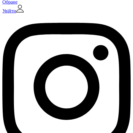
Обране
Увійти