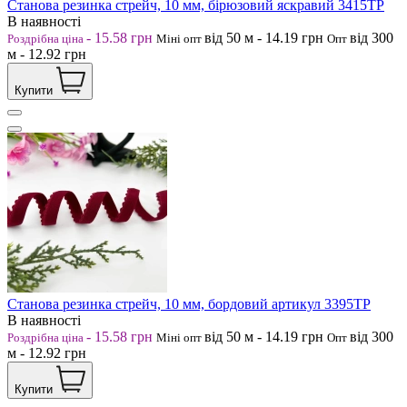
Станова резинка стрейч, 10 мм, бірюзовий яскравий 3415ТР
В наявності
-
15.58
грн
від 50
м
-
14.19
грн
від 300
Роздрібна ціна
Міні опт
Опт
м
-
12.92
грн
Купити
Станова резинка стрейч, 10 мм, бордовий артикул 3395ТР
В наявності
-
15.58
грн
від 50
м
-
14.19
грн
від 300
Роздрібна ціна
Міні опт
Опт
м
-
12.92
грн
Купити