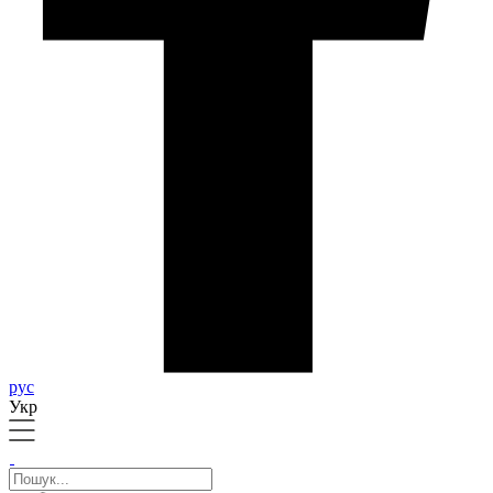
рус
Укр