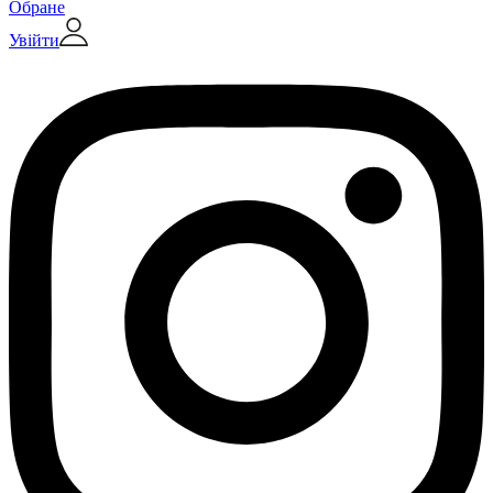
Обране
Увійти