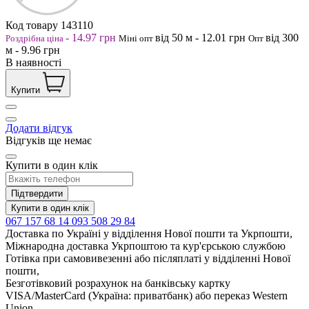
Код товару
143110
-
14.97
грн
від 50
м
-
12.01
грн
від 300
Роздрібна ціна
Міні опт
Опт
м
-
9.96
грн
В наявності
Купити
Додати відгук
Відгуків ще немає
Купити в один клік
Підтвердити
Купити в один клік
067 157 68 14
093 508 29 84
Доставка по Україні у відділення Нової пошти та Укрпошти,
Міжнародна доставка Укрпоштою та кур'єрською службою
Готівка при самовивезенні або післяплаті у відділенні Нової
пошти,
Безготівковий розрахунок на банківську картку
VISA/MasterCard (Україна: приватбанк) або переказ Western
Union