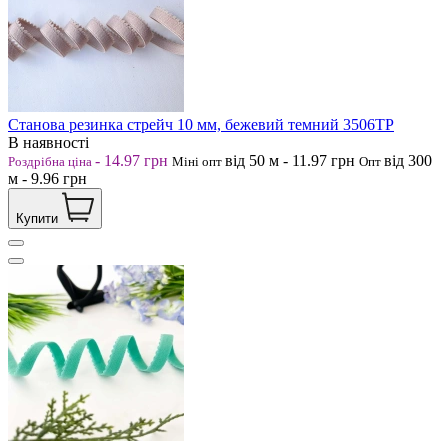
Станова резинка стрейч 10 мм, бежевий темний 3506ТР
В наявності
-
14.97
грн
від 50
м
-
11.97
грн
від 300
Роздрібна ціна
Міні опт
Опт
м
-
9.96
грн
Купити