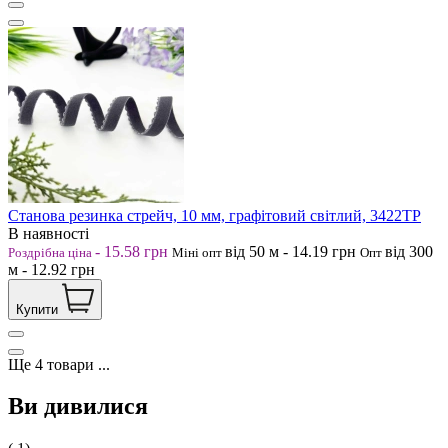
Станова резинка стрейч, 10 мм, графітовий світлий, 3422ТР
В наявності
-
15.58
грн
від 50
м
-
14.19
грн
від 300
Роздрібна ціна
Міні опт
Опт
м
-
12.92
грн
Купити
Ще
4
товари
...
Ви дивилися