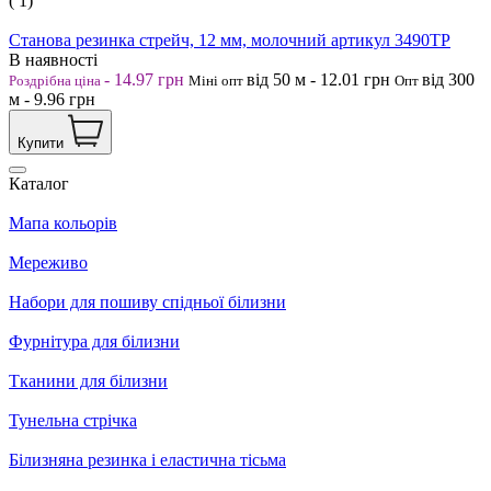
( 1)
Станова резинка стрейч, 12 мм, молочний артикул 3490ТР
В наявності
-
14.97
грн
від 50
м
-
12.01
грн
від 300
Роздрібна ціна
Міні опт
Опт
м
-
9.96
грн
Купити
Каталог
Мапа кольорів
Мереживо
Набори для пошиву спідньої білизни
Фурнітура для білизни
Тканини для білизни
Тунельна стрічка
Білизняна резинка і еластична тісьма