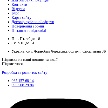
Для оптових покупців
Контакти
Відгуки
Блог
Карта сайту
Договір публічної оферти
Повернення і обмін
Питання та відповіді
Пн.- Пт.
з
9
до
18
Сб.
з
10
до
14
Україна, смт. Чорнобай Черкаська обл вул. Спортивна 3Б
Підписка на наші новини та акції
Підписатися
Розробка та розвиток сайту
067 157 68 14
093 508 29 84