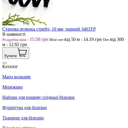
Станова резинка стрейч, 10 мм, чорний 3403ТР
В наявності
-
15.58
грн
від 50
м
-
14.19
грн
від 300
Роздрібна ціна
Міні опт
Опт
м
-
12.92
грн
Купити
Каталог
Мапа кольорів
Мереживо
Набори для пошиву спідньої білизни
Фурнітура для білизни
Тканини для білизни