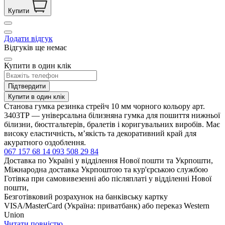
Купити
Додати відгук
Відгуків ще немає
Купити в один клік
Підтвердити
Купити в один клік
Станова гумка резинка стрейч 10 мм чорного кольору арт.
3403ТР — універсальна білизняна гумка для пошиття нижньої
білизни, бюстгальтерів, бралетів і коригувальних виробів. Має
високу еластичність, м’якість та декоративний край для
акуратного оздоблення.
067 157 68 14
093 508 29 84
Доставка по Україні у відділення Нової пошти та Укрпошти,
Міжнародна доставка Укрпоштою та кур'єрською службою
Готівка при самовивезенні або післяплаті у відділенні Нової
пошти,
Безготівковий розрахунок на банківську картку
VISA/MasterCard (Україна: приватбанк) або переказ Western
Union
Читати повністю