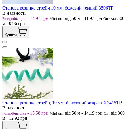
Станова резинка стрейч 10 мм, бежевий темний 3506ТР
В наявності
-
14.97
грн
від 50
м
-
11.97
грн
від 300
Роздрібна ціна
Міні опт
Опт
м
-
9.96
грн
Купити
Станова резинка стрейч, 10 мм, бірюзовий яскравий 3415ТР
В наявності
-
15.58
грн
від 50
м
-
14.19
грн
від 300
Роздрібна ціна
Міні опт
Опт
м
-
12.92
грн