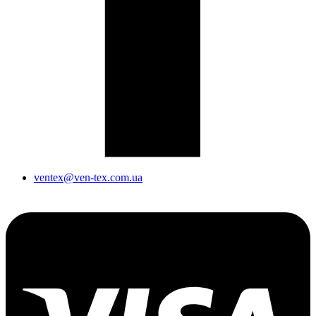
ventex@ven-tex.com.ua