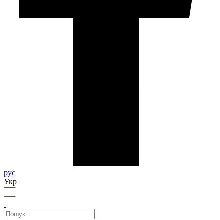
рус
Укр