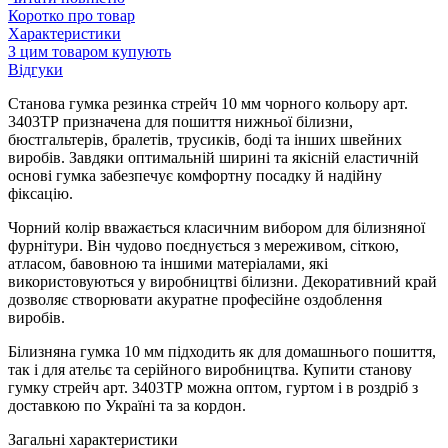
Коротко про товар
Характеристики
З цим товаром купують
Відгуки
Станова гумка резинка стрейч 10 мм чорного кольору арт.
3403ТР призначена для пошиття нижньої білизни,
бюстгальтерів, бралетів, трусиків, боді та інших швейних
виробів. Завдяки оптимальній ширині та якісній еластичній
основі гумка забезпечує комфортну посадку й надійну
фіксацію.
Чорний колір вважається класичним вибором для білизняної
фурнітури. Він чудово поєднується з мереживом, сіткою,
атласом, бавовною та іншими матеріалами, які
використовуються у виробництві білизни. Декоративний край
дозволяє створювати акуратне професійне оздоблення
виробів.
Білизняна гумка 10 мм підходить як для домашнього пошиття,
так і для ательє та серійного виробництва. Купити станову
гумку стрейч арт. 3403ТР можна оптом, гуртом і в роздріб з
доставкою по Україні та за кордон.
Загальні характеристики