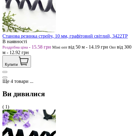
Станова резинка стрейч, 10 мм, графітовий світлий, 3422ТР
В наявності
-
15.58
грн
від 50
м
-
14.19
грн
від 300
Роздрібна ціна
Міні опт
Опт
м
-
12.92
грн
Купити
Ще
4
товари
...
Ви дивилися
( 1)