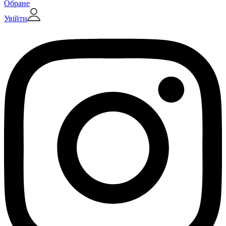
Обране
Увійти