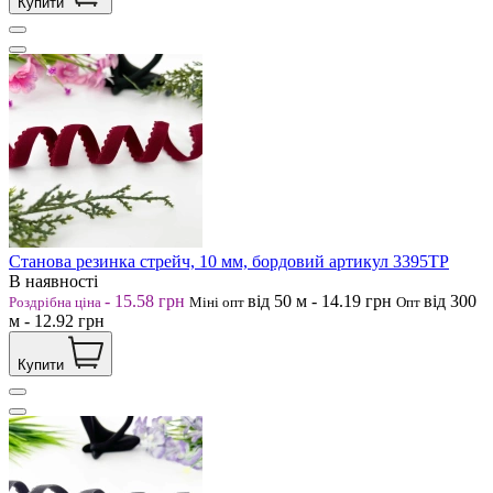
Купити
Станова резинка стрейч, 10 мм, бордовий артикул 3395ТР
В наявності
-
15.58
грн
від 50
м
-
14.19
грн
від 300
Роздрібна ціна
Міні опт
Опт
м
-
12.92
грн
Купити