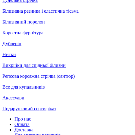
Тунельна стрічка
Білизняна резинка і еластична тісьма
Білизняний поролон
Корсетна фурнітура
Дублерін
Нитки
Викрійки для спідньої білизни
Репсова корсажна стрічка (сантюр)
Все для купальників
Аксесуари
Подарунковий сертифікат
Про нас
Оплата
Доставка