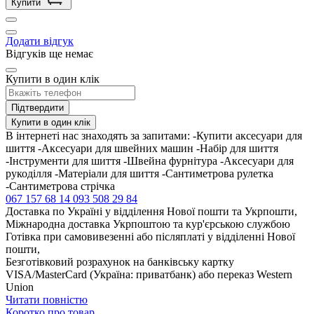
Купити
Додати відгук
Відгуків ще немає
Купити в один клік
Підтвердити
Купити в один клік
В інтернеті нас знаходять за запитами: -Купити аксесуари для
шиття -Аксесуари для швейних машин -Набір для шиття
-Інструменти для шиття -Швейна фурнітура -Аксесуари для
рукоділля -Матеріали для шиття -Сантиметрова рулетка
-Сантиметрова стрічка
067 157 68 14
093 508 29 84
Доставка по Україні у відділення Нової пошти та Укрпошти,
Міжнародна доставка Укрпоштою та кур'єрською службою
Готівка при самовивезенні або післяплаті у відділенні Нової
пошти,
Безготівковий розрахунок на банківську картку
VISA/MasterCard (Україна: приватбанк) або переказ Western
Union
Читати повністю
Коротко про товар