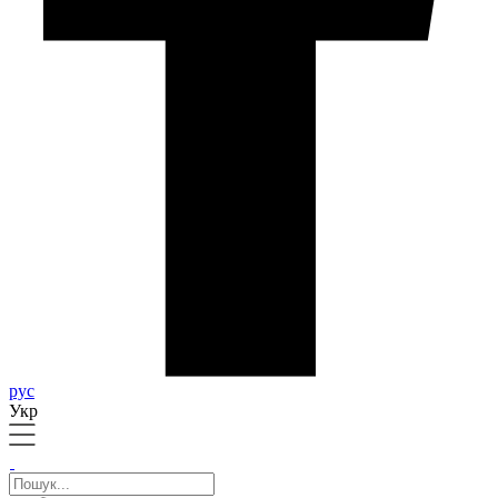
рус
Укр