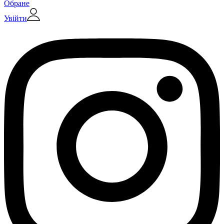
Обране
Увійти