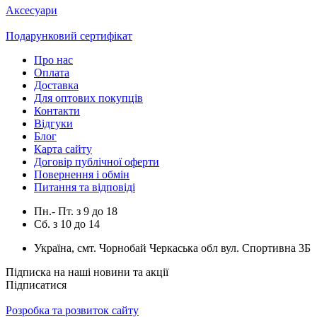
Аксесуари
Подарунковий сертифікат
Про нас
Оплата
Доставка
Для оптових покупців
Контакти
Відгуки
Блог
Карта сайту
Договір публічної оферти
Повернення і обмін
Питання та відповіді
Пн.- Пт.
з
9
до
18
Сб.
з
10
до
14
Україна, смт. Чорнобай Черкаська обл вул. Спортивна 3Б
Підписка на наші новини та акції
Підписатися
Розробка та розвиток сайту