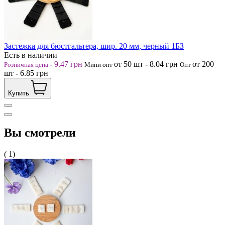
Застежка для бюстгальтера, шир. 20 мм, черный 1БЗ
Есть в наличии
-
9.47
грн
от 50
шт
-
8.04
грн
от 200
Розничная цена
Мини опт
Опт
шт
-
6.85
грн
Купить
Вы смотрели
( 1)