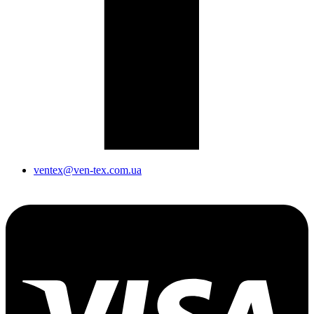
ventex@ven-tex.com.ua