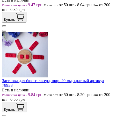
Есть в наличии
-
9.47
грн
от 50
шт
-
8.04
грн
от 200
Розничная цена
Мини опт
Опт
шт
-
6.85
грн
Купить
Застежка для бюстгальтера, шир. 20 мм, красный артикул
789БЗ
Есть в наличии
-
9.84
грн
от 50
шт
-
8.20
грн
от 200
Розничная цена
Мини опт
Опт
шт
-
6.56
грн
Купить