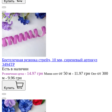
Купить
Бретелечная резинка стрейч, 10 мм, сиреневый артикул
3494ТР
Есть в наличии
-
14.97
грн
от 50
м
-
11.97
грн
от 300
Розничная цена
Мини опт
Опт
м
-
9.96
грн
Купить