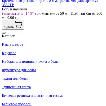
Бретелечная резинка стрейч, 8 мм, цветок миндаля артикул
3552ТР
Есть в наличии
-
14.97
грн
от 50
м
-
11.97
грн
от 300
Розничная цена
Мини опт
Опт
м
-
9.96
грн
Купить
Каталог
Карта цветов
Кружево
Наборы для пошива нижнего белья
Фурнитура для белья
Ткани для белья
Туннельная лента
Бельевая резинка и эластичная тесьма
Бельевой поролон