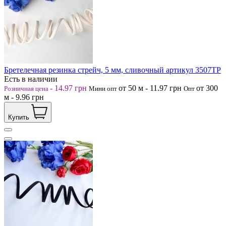
Бретелечная резинка стрейч, 5 мм, сливочный артикул 3507ТР
Есть в наличии
-
14.97
грн
от 50
м
-
11.97
грн
от 300
Розничная цена
Мини опт
Опт
м
-
9.96
грн
Купить