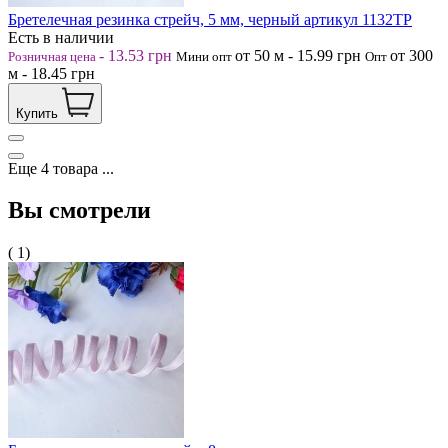
Бретелечная резинка стрейч, 5 мм, черный артикул 1132ТР
Есть в наличии
-
13.53
грн
от 50
м
-
15.99
грн
от 300
Розничная цена
Мини опт
Опт
м
-
18.45
грн
Купить
Еще
4
товара
...
Вы смотрели
( 1)