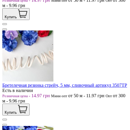
-
14.97
грн
от 50
м
-
11.97
грн
от 300
Розничная цена
Мини опт
Опт
м
-
9.96
грн
Купить
Бретелечная резинка стрейч, 5 мм, сливочный артикул 3507ТР
Есть в наличии
-
14.97
грн
от 50
м
-
11.97
грн
от 300
Розничная цена
Мини опт
Опт
м
-
9.96
грн
Купить