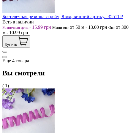
Бретелечная резинка стрейч, 8 мм, винний артикул 3551ТР
Есть в наличии
-
15.99
грн
от 50
м
-
13.00
грн
от 300
Розничная цена
Мини опт
Опт
м
-
10.99
грн
Купить
Еще
4
товара
...
Вы смотрели
( 1)