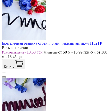
Бретелечная резинка стрейч, 5 мм, черный артикул 1132ТР
Есть в наличии
-
13.53
грн
от 50
м
-
15.99
грн
от 300
Розничная цена
Мини опт
Опт
м
-
18.45
грн
Купить