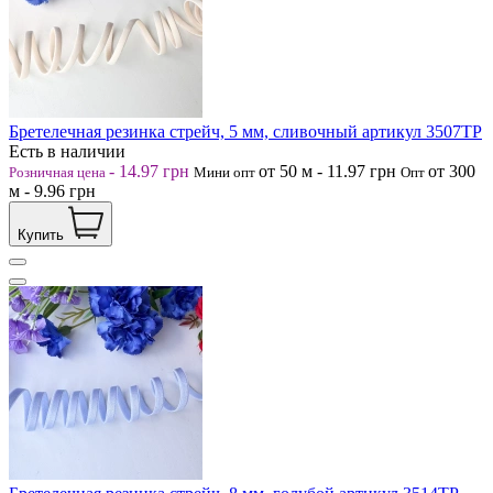
Бретелечная резинка стрейч, 5 мм, сливочный артикул 3507ТР
Есть в наличии
-
14.97
грн
от 50
м
-
11.97
грн
от 300
Розничная цена
Мини опт
Опт
м
-
9.96
грн
Купить