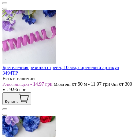
Бретелечная резинка стрейч, 10 мм, сиреневый артикул
3494ТР
Есть в наличии
-
14.97
грн
от 50
м
-
11.97
грн
от 300
Розничная цена
Мини опт
Опт
м
-
9.96
грн
Купить