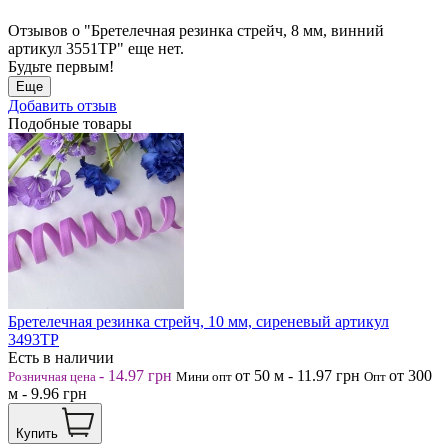
Отзывов о "Бретелечная резинка стрейч, 8 мм, винний
артикул 3551ТР" еще нет.
Будьте первым!
Еще
Добавить отзыв
Подобные товары
Бретелечная резинка стрейч, 10 мм, сиреневый артикул
3493ТР
Есть в наличии
-
14.97
грн
от 50
м
-
11.97
грн
от 300
Розничная цена
Мини опт
Опт
м
-
9.96
грн
Купить