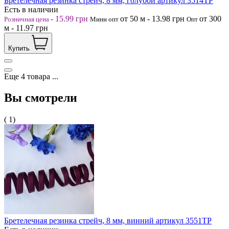
Бретелечная резинка стрейч, 8 мм, голубой артикул 3514ТР
Есть в наличии
-
15.99
грн
от 50
м
-
13.98
грн
от 300
Розничная цена
Мини опт
Опт
м
-
11.97
грн
Купить
Еще
4
товара
...
Вы смотрели
( 1)
Бретелечная резинка стрейч, 8 мм, винний артикул 3551ТР