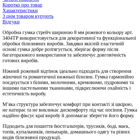
Коротко про товар
Характеристики
З цим товаром купують
Відгуки
Обробна гумка стрейч шириною 8 мм рожевого кольору арт.
3404ТР використовується для декоративної та функціональної
обробки білизняних виробів. Завдяки якісній еластичній
основі гумка добре розтягується, зберігає форму після
багаторазового використання та забезпечує довговічність
готових виробів.
Ніжний рожевий відтінок ідеально підходить для створення
жіночної та романтичної нижньої білизни. Гумка гармонійно
поєднується з білими, молочними, кремовими, пудровими та
іншими пастельними тканинами, підкреслюючи охайність і
естетичність виробу.
М’яка структура забезпечує комфорт при контакті зі шкірою,
не натирає та не викликає дискомфорту під час носіння. Гумка
надійно фіксує краї виробу й допомагає зберегти його форму.
Підходить для пошиття бюстгальтерів, трусиків, боді, маєк,
топів, купальників, пеньюарів, домашнього одягу та різних
видів білизняної продукції.