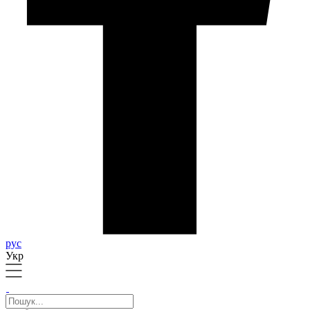
рус
Укр