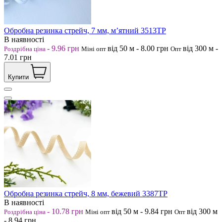
Обробна резинка стрейч, 7 мм, мʼятний 3513ТР
В наявності
-
9.96
грн
від 50
м
-
8.00
грн
від 300
м
-
Роздрібна ціна
Міні опт
Опт
7.01
грн
Купити
Обробна резинка стрейч, 8 мм, бежевий 3387ТР
В наявності
-
10.78
грн
від 50
м
-
9.84
грн
від 300
м
Роздрібна ціна
Міні опт
Опт
-
8.94
грн