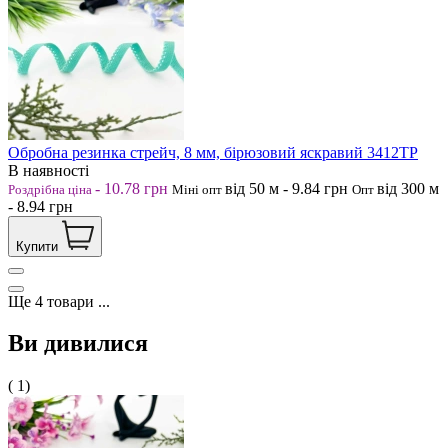
Обробна резинка стрейч, 8 мм, бірюзовий яскравий 3412ТР
В наявності
-
10.78
грн
від 50
м
-
9.84
грн
від 300
м
Роздрібна ціна
Міні опт
Опт
-
8.94
грн
Купити
Ще
4
товари
...
Ви дивилися
( 1)