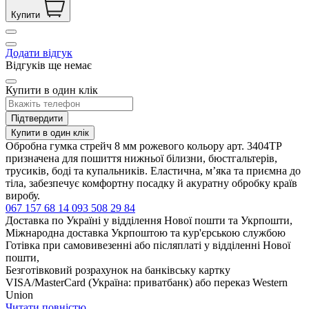
Купити
Додати відгук
Відгуків ще немає
Купити в один клік
Підтвердити
Купити в один клік
Обробна гумка стрейч 8 мм рожевого кольору арт. 3404ТР
призначена для пошиття нижньої білизни, бюстгальтерів,
трусиків, боді та купальників. Еластична, м’яка та приємна до
тіла, забезпечує комфортну посадку й акуратну обробку країв
виробу.
067 157 68 14
093 508 29 84
Доставка по Україні у відділення Нової пошти та Укрпошти,
Міжнародна доставка Укрпоштою та кур'єрською службою
Готівка при самовивезенні або післяплаті у відділенні Нової
пошти,
Безготівковий розрахунок на банківську картку
VISA/MasterCard (Україна: приватбанк) або переказ Western
Union
Читати повністю