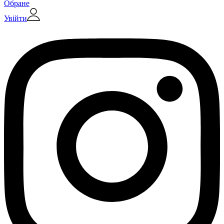
Обране
Увійти