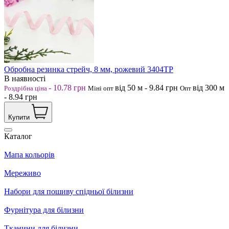
Обробна резинка стрейч, 8 мм, рожевий 3404ТР
В наявності
-
10.78
грн
від 50
м
-
9.84
грн
від 300
м
Роздрібна ціна
Міні опт
Опт
-
8.94
грн
Купити
Каталог
Мапа кольорів
Мереживо
Набори для пошиву спідньої білизни
Фурнітура для білизни
Тканини для білизни