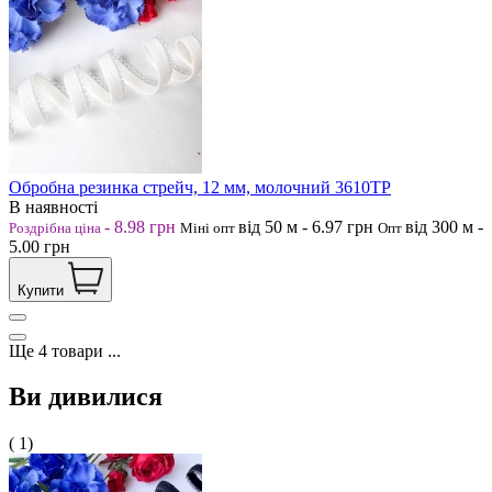
Обробна резинка стрейч, 12 мм, молочний 3610ТР
В наявності
-
8.98
грн
від 50
м
-
6.97
грн
від 300
м
-
Роздрібна ціна
Міні опт
Опт
5.00
грн
Купити
Ще
4
товари
...
Ви дивилися
( 1)