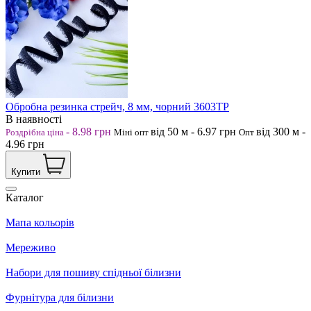
Обробна резинка стрейч, 8 мм, чорний 3603ТР
В наявності
-
8.98
грн
від 50
м
-
6.97
грн
від 300
м
-
Роздрібна ціна
Міні опт
Опт
4.96
грн
Купити
Каталог
Мапа кольорів
Мереживо
Набори для пошиву спідньої білизни
Фурнітура для білизни