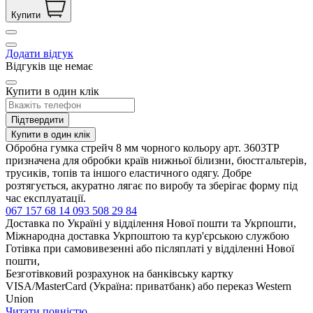
Купити
Додати відгук
Відгуків ще немає
Купити в один клік
Підтвердити
Купити в один клік
Обробна гумка стрейч 8 мм чорного кольору арт. 3603ТР
призначена для обробки країв нижньої білизни, бюстгальтерів,
трусиків, топів та іншого еластичного одягу. Добре
розтягується, акуратно лягає по виробу та зберігає форму під
час експлуатації.
067 157 68 14
093 508 29 84
Доставка по Україні у відділення Нової пошти та Укрпошти,
Міжнародна доставка Укрпоштою та кур'єрською службою
Готівка при самовивезенні або післяплаті у відділенні Нової
пошти,
Безготівковий розрахунок на банківську картку
VISA/MasterCard (Україна: приватбанк) або переказ Western
Union
Читати повністю