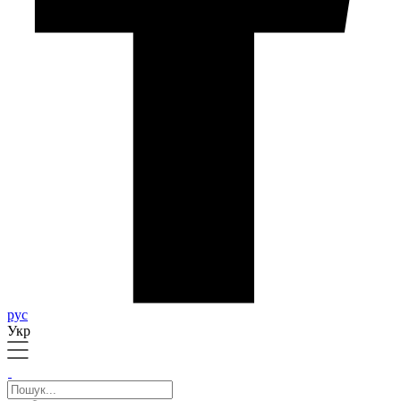
рус
Укр