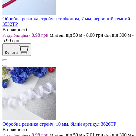
Обробна резинка стрейч з силіконом, 7 мм, червоний темний
3532ТР
В наявності
-
8.98
грн
від 50
м
-
8.00
грн
від 300
м
-
Роздрібна ціна
Міні опт
Опт
5.99
грн
Купити
Обробна резинка стрейч, 10 мм, білий артикул 3626ТР
В наявності
-
8.98
грн
від 50
м
-
7.01
грн
від 300
м
-
Роздрібна ціна
Міні опт
Опт