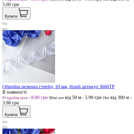
5.00
грн
Купити
Обробна резинка стрейч, 10 мм, білий артикул 3666ТР
В наявності
-
8.00
грн
від 50
м
-
5.99
грн
від 300
м
-
Роздрібна ціна
Міні опт
Опт
3.98
грн
Купити