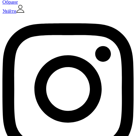
Обране
Увійти