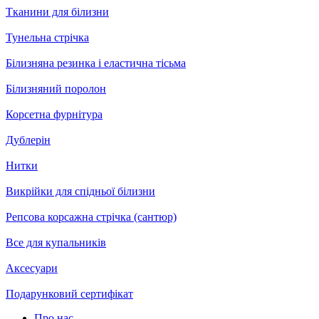
Тканини для білизни
Тунельна стрічка
Білизняна резинка і еластична тісьма
Білизняний поролон
Корсетна фурнітура
Дублерін
Нитки
Викрійки для спідньої білизни
Репсова корсажна стрічка (сантюр)
Все для купальників
Аксесуари
Подарунковий сертифікат
Про нас