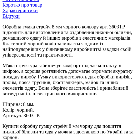
Коротко про товар
Характеристики
Відгуки
Обробна гумка стрейч 8 мм чорного кольору арт. 3603ТР
підходить для виготовлення та оздоблення нижньої білизни,
домашнього одягу й інших виробів з еластичних матеріалів.
Класичний чорний колір залишається одним із
найпопулярніших у білизняному виробництві завдяки своїй
універсальності та практичності.
М'яка структура забезпечує комфорт під час контакту зі
шкірою, а хороша розтяжність допомагає отримати акуратну
посадку виробу. Гумку використовують для обробки вирізів,
пройм, пояса трусиків, бюстгальтерів, майок та інших
елементів одягу. Вона зберігає еластичність і привабливий
вигляд навіть після тривалого використання.
Ширина: 8 мм.
Колір: чорний.
Артикул: 3603ТР.
Купити обробну гумку стрейч 8 мм чорну для пошиття
нижньої білизни та одягу можна з доставкою по Україні та за
кордон.