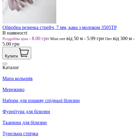
Обробна резинка стрейч, 7 мм, кава з молоком 3505ТР
В наявності
-
8.00
грн
від 50
м
-
5.99
грн
від 300
м
-
Роздрібна ціна
Міні опт
Опт
5.00
грн
Купити
Каталог
Мапа кольорів
Мереживо
Набори для пошиву спідньої білизни
Фурнітура для білизни
Тканини для білизни
Тунельна стрічка