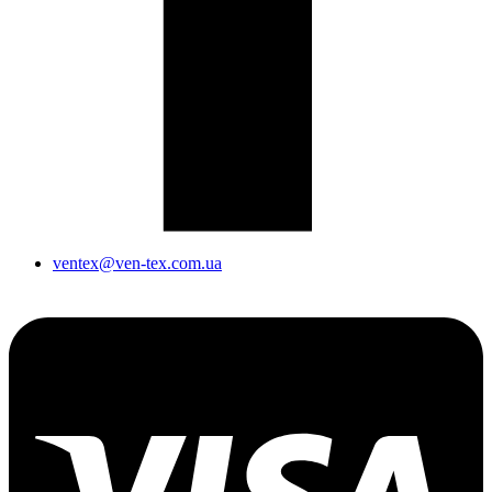
ventex@ven-tex.com.ua