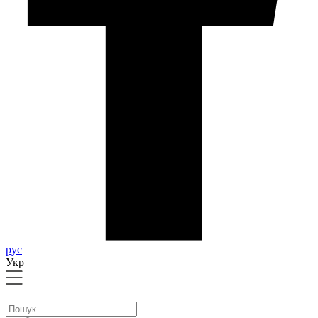
рус
Укр