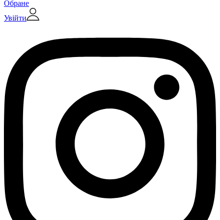
Обране
Увійти