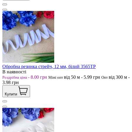
Обробна резинка стрейч, 12 мм, білий 3565ТР
В наявності
-
8.00
грн
від 50
м
-
5.99
грн
від 300
м
-
Роздрібна ціна
Міні опт
Опт
3.98
грн
Купити