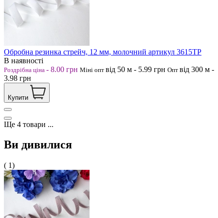
Обробна резинка стрейч, 12 мм, молочний артикул 3615ТР
В наявності
-
8.00
грн
від 50
м
-
5.99
грн
від 300
м
-
Роздрібна ціна
Міні опт
Опт
3.98
грн
Купити
Ще
4
товари
...
Ви дивилися
( 1)